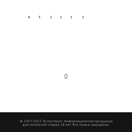
4
3
2
1
1
1
© 2017-2023 Тестостерон. Информационная продукция
для читателей старше 18 лет. Все права защищены.