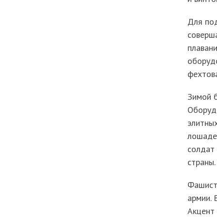
Для по
соверша
плавани
оборудо
фехтов
Зимой б
Оборудо
элитны
лошадей
солдат
страны.
Фашистс
армии. 
Акцент 