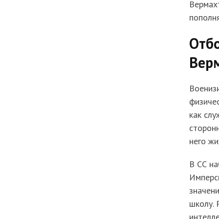
Вермах
пополня
Отбо
Вер
Воениз
физичес
как слу
сторонн
него жи
В СС н
Имперск
значени
школу. 
интелле