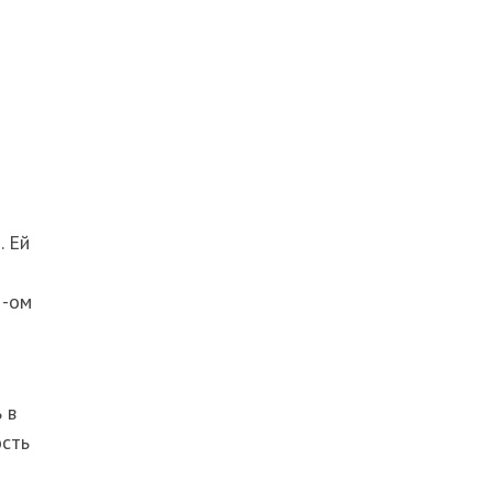
. Ей
5-ом
 в
ость