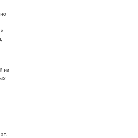
вно
ли
,
й из
вых
ат.