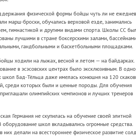
ддержания физической формы бойцы чуть ли не ежедне
ли марш-броски, обучались верховой езде, занимались
ем, гимнастикой и другими видами спорта. Школы СС бы
ваны лучшими в стране боксерскими залами, бассейнами
альными, гандбольными и баскетбольными площадками.
ойцы ходили на лыжах, весной и летом — на байдарках.
вание в эсэсовских центрах было эксклюзивным. В одно
х школ Бад-Тёльца даже имелась конюшня на 120 скако
, среди которых были и ценные породы. Для обучения
 приглашали олимпийских чемпионов и лучших тренеров
кая Германия не скупилась на обучение своей элитной
В оборудование школ вкладывались огромные средства.
в них делали на всестороннее физическое развитие солд