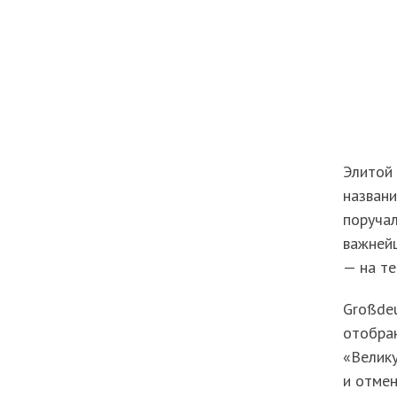
Элитой
названи
поручал
важнейш
— на те
Großde
отобран
«Велику
и отмен