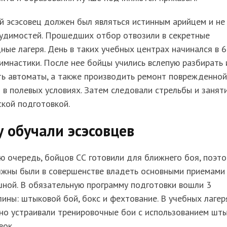
 эсэсовец должен был являться истинным арийцем и не
судимостей. Прошедших отбор отвозили в секретные
ные лагеря. День в таких учебных центрах начинался в 6
гимнастики. После нее бойцы учились вслепую разбирать 
ть автоматы, а также производить ремонт поврежденной
 в полевых условиях. Затем следовали стрельбы и занят
кой подготовкой.
 обучали эсэсовцев
ю очередь, бойцов СС готовили для ближнего боя, поэт
лжны были в совершенстве владеть основными приемами
ной. В обязательную программу подготовки вошли 3
ины: штыковой бой, бокс и фехтование. В учебных лагер
но устраивали тренировочные бои с использованием шт
вок.