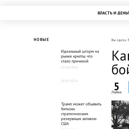
ВЛАСТЬ И ДЕНЬ
НОВЫЕ
Вы здесь:
Ка
Идеальный шторм на
рынке крипты: что
стало причиной
бо
05.08.2024
30.07.2024
5
Лайки
Трамп может объявить
биткоин
стратегическим
резервным активом
США