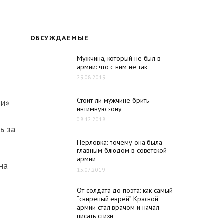
ОБСУЖДАЕМЫЕ
Мужчина, который не был в
армии: что с ним не так
29.08.2019
Стоит ли мужчине брить
ли»
интимную зону
08.12.2018
ь за
Перловка: почему она была
главным блюдом в советской
армии
на
15.07.2019
От солдата до поэта: как самый
“свирепый еврей” Красной
армии стал врачом и начал
писать стихи