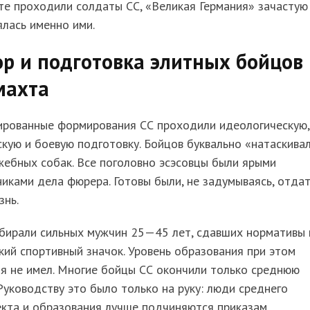
те проходили солдаты СС, «Великая Германия» зачастую
лась именно ими.
р и подготовка элитных бойцов
махта
ированные формирования СС проходили идеологическую,
кую и боевую подготовку. Бойцов буквально «натаскива
жебных собак. Все поголовно эсэсовцы были ярыми
иками дела фюрера. Готовы были, не задумываясь, отдат
знь.
абирали сильных мужчин 25—45 лет, сдавших нормативы 
ий спортивный значок. Уровень образования при этом
я не имел. Многие бойцы СС окончили только среднюю
Руководству это было только на руку: люди среднего
кта и образования лучше подчиняются приказам.