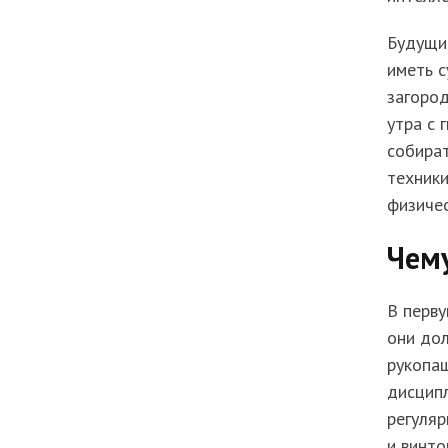
Будущий
иметь 
загород
утра с 
собира
техники
физичес
Чему
В перву
они до
рукопаш
дисципл
регуляр
и винто