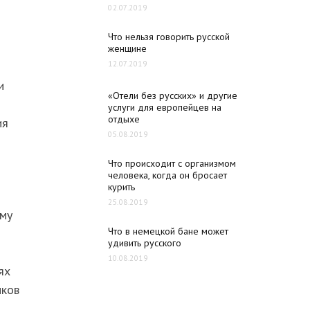
02.07.2019
Что нельзя говорить русской
женщине
12.07.2019
и
«Отели без русских» и другие
услуги для европейцев на
отдыхе
ия
05.08.2019
Что происходит с организмом
человека, когда он бросает
курить
25.08.2019
ому
Что в немецкой бане может
удивить русского
10.08.2019
ях
ыков