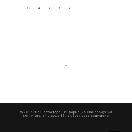
10
4
3
2
2
© 2017-2023 Тестостерон. Информационная продукция
для читателей старше 18 лет. Все права защищены.