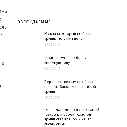
и
Имя
а
ОБСУЖДАЕМЫЕ
ель
Мужчина, который не был в
ся
армии: что с ним не так
29.08.2019
Стоит ли мужчине брить
интимную зону
но
08.12.2018
Перловка: почему она была
в
главным блюдом в советской
армии
15.07.2019
От солдата до поэта: как самый
“свирепый еврей” Красной
армии стал врачом и начал
писать стихи