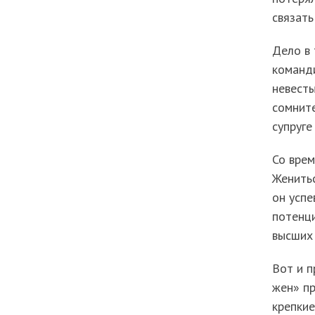
связать
Дело в 
команд
невесты
сомните
супруге
Со врем
Женитьс
он успе
потенц
высших 
Вот и п
жен» пр
крепкие