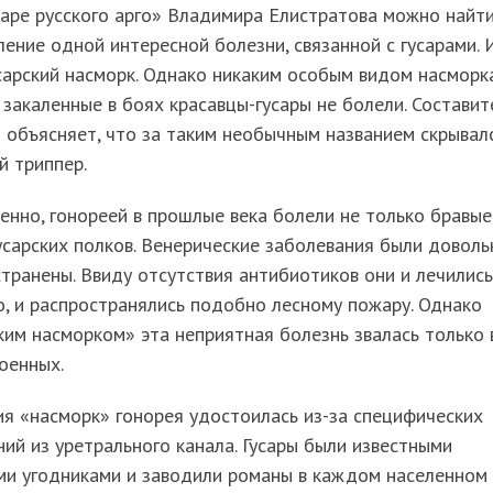
аре русского арго» Владимира Елистратова можно найт
ение одной интересной болезни, связанной с гусарами. 
сарский насморк. Однако никаким особым видом насморк
 закаленные в боях красавцы-гусары не болели. Составит
 объясняет, что за таким необычным названием скрывал
й триппер.
енно, гонореей в прошлые века болели не только бравые
усарских полков. Венерические заболевания были доволь
транены. Ввиду отсутствия антибиотиков они и лечились
, и распространялись подобно лесному пожару. Однако
ким насморком» эта неприятная болезнь звалась только 
оенных.
я «насморк» гонорея удостоилась из-за специфических
ий из уретрального канала. Гусары были известными
ми угодниками и заводили романы в каждом населенном