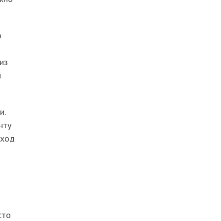
о
из
й
и.
нту
оход
я
сто