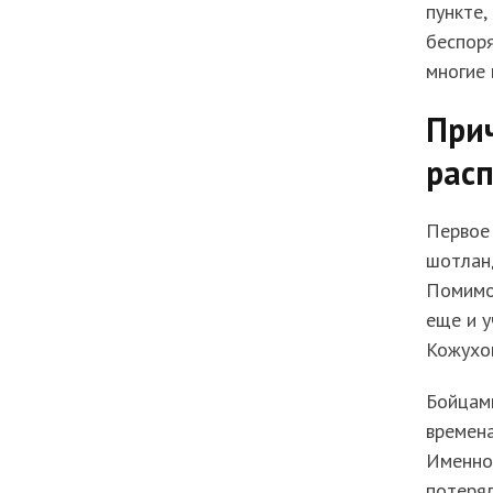
пункте,
беспоря
многие 
При
рас
Первое 
шотланд
Помимо 
еще и у
Кожухов
Бойцами
времена
Именно 
потерял