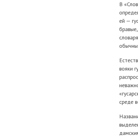
В «Слов
определ
ей — гу
бравые,
словаря
обычны
Естеств
вояки г
распрос
неважно
«гусарс
среде в
Названи
выделен
дамски