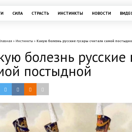
ГИ
СИЛА
СТРАСТЬ
ИНСТИНКТЫ
НОВОСТИ
ВИДЕ
Главная
»
Инстинкты
»
Какую болезнь русские гусары считали самой постыдн
кую болезнь русские 
мой постыдной