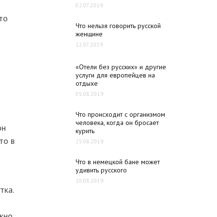
02.07.2019
то
Что нельзя говорить русской
женщине
12.07.2019
«Отели без русских» и другие
услуги для европейцев на
отдыхе
05.08.2019
Что происходит с организмом
человека, когда он бросает
он
курить
то в
25.08.2019
Что в немецкой бане может
удивить русского
10.08.2019
тка.
ожно