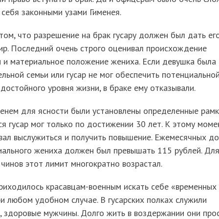
 себя законными узами Гименея.
том, что разрешение на брак гусару должен был дать ег
ир. Последний очень строго оценивал происхождение
 и материальное положение жениха. Если девушка была 
льной семьи или гусар не мог обеспечить потенциально
 достойного уровня жизни, в браке ему отказывали.
енем для ясности были установлены определенные рамк
я гусар мог только по достижении 30 лет. К этому моме
вал выслужиться и получить повышение. Ежемесячных д
иального жениха должен был превышать 115 рублей. Дл
чинов этот лимит многократно возрастал.
риходилось красавцам-военным искать себе «временных
и любом удобном случае. В гусарских полках служили
, здоровые мужчины. Долго жить в воздержании они про