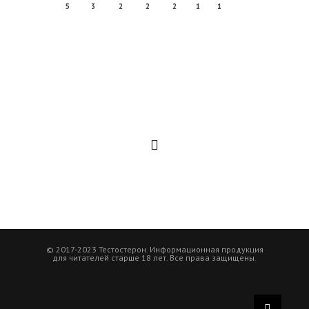
5
3
2
2
2
1
1
© 2017-2023 Тестостерон. Информационная продукция
для читателей старше 18 лет. Все права защищены.