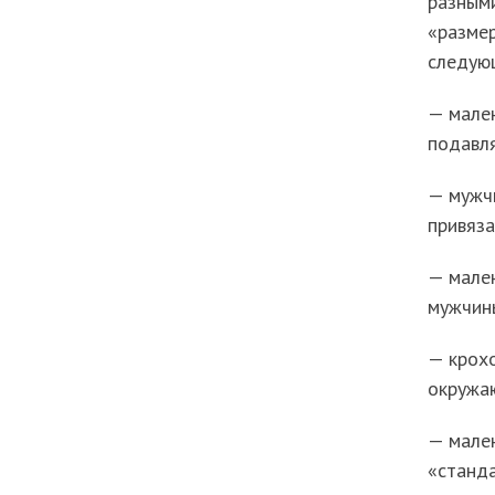
разным
«размер
следую
— мале
подавл
— мужчи
привяза
— мале
мужчин
— крох
окружа
— мале
«станд