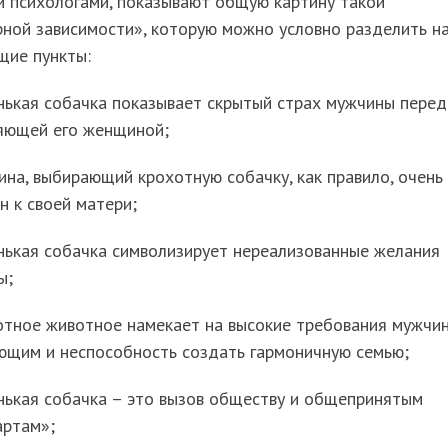
и психологами, показывают общую картину такой
ной зависимости», которую можно условно разделить н
щие пункты:
нькая собачка показывает скрытый страх мужчины перед
яющей его женщиной;
на, выбирающий крохотную собачку, как правило, очень
н к своей матери;
нькая собачка символизирует нереализованные желания
ы;
отное животное намекает на высокие требования мужчин
ющим и неспособность создать гармоничную семью;
нькая собачка – это вызов обществу и общепринятым
артам»;