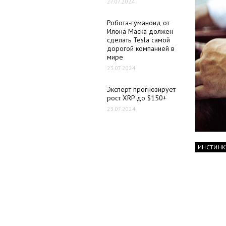
27.07.2024
Робота-гуманоид от
Илона Маска должен
сделать Tesla самой
дорогой компанией в
мире
23.07.2024
Эксперт прогнозирует
рост XRP до $150+
23.07.2024
ИНСТИНК