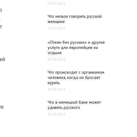
02.07.2019
о
Что нельзя говорить русской
женщине
е
12.07.2019
«Отели без русских» и другие
услуги для европейцев на
отдыхе
ей
05.08.2019
Что происходит с организмом
человека, когда он бросает
курить
25.08.2019
Что в немецкой бане может
ек
удивить русского
10.08.2019