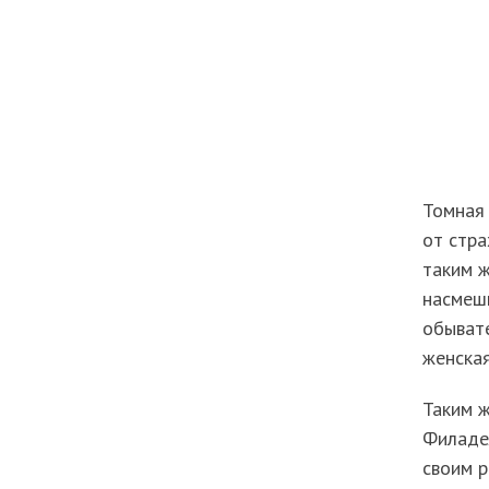
Томная 
от стра
таким ж
насмешк
обывате
женска
Таким ж
Филадел
своим р