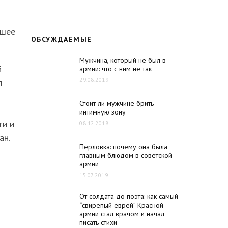
ьшее
ОБСУЖДАЕМЫЕ
Мужчина, который не был в
й
армии: что с ним не так
29.08.2019
л
Стоит ли мужчине брить
интимную зону
ти и
08.12.2018
ан.
Перловка: почему она была
главным блюдом в советской
армии
15.07.2019
От солдата до поэта: как самый
“свирепый еврей” Красной
армии стал врачом и начал
писать стихи