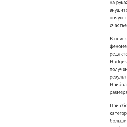
на рука
внушит
почувст
счастье
В поиск
феномен
редакт
Hodges)
получе
результ
Наибол
размера
При сб
категор
большие