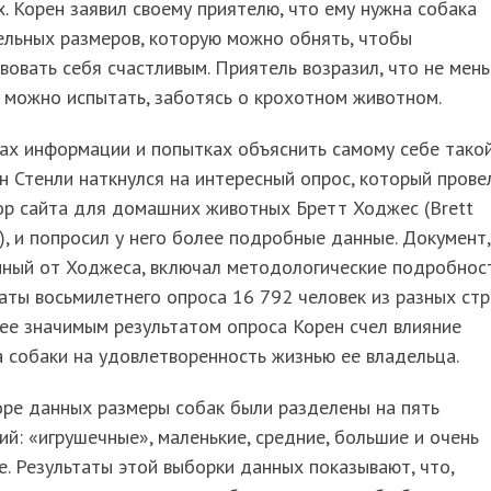
х. Корен заявил своему приятелю, что ему нужна собака
ельных размеров, которую можно обнять, чтобы
вовать себя счастливым. Приятель возразил, что не мен
 можно испытать, заботясь о крохотном животном.
ах информации и попытках объяснить самому себе тако
 Стенли наткнулся на интересный опрос, который прове
ор сайта для домашних животных Бретт Ходжес (Brett
, и попросил у него более подробные данные. Документ,
нный от Ходжеса, включал методологические подробнос
аты восьмилетнего опроса 16 792 человек из разных стр
ее значимым результатом опроса Корен счел влияние
 собаки на удовлетворенность жизнью ее владельца.
оре данных размеры собак были разделены на пять
ий: «игрушечные», маленькие, средние, большие и очень
. Результаты этой выборки данных показывают, что,