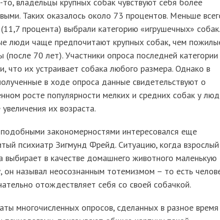
то, владельцы крупных собак чувствуют себя более
выми. Таких оказалось около 73 процентов. Меньше всег
(11,7 процента) выбрали категорию «игрушечных» собак.
е люди чаще предпочитают крупных собак, чем пожилы
 (после 70 лет). Участники опроса последней категории
и, что их устраивает собака любого размера. Однако в
полученные в ходе опроса данные свидетельствуют о
нном росте популярности мелких и средних собак у люд
 увеличения их возраста.
, подобными закономерностями интересовался еще
тый психиатр Зигмунд Фрейд. Ситуацию, когда взрослый
а выбирает в качестве домашнего животного маленькую
, он называл неосознанным тотемизмом – то есть челов
ательно отождествляет себя со своей собачкой.
аты многочисленных опросов, сделанных в разное время