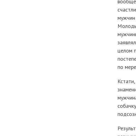
вообще-
счастли
мужчин 
Молоды
мужчины
заявлял
целом 
постепе
по мере
Кстати
знамени
мужчин
собачку
подсозн
Результ