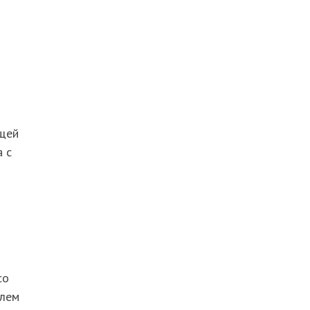
ащей
а с
со
елем