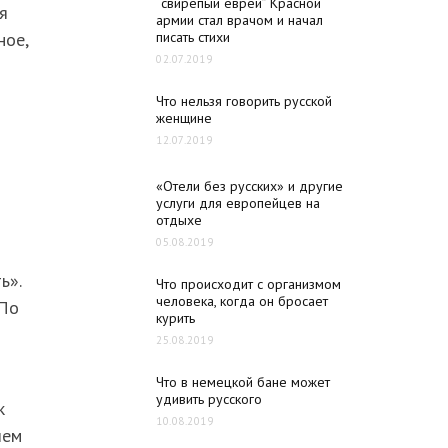
“свирепый еврей” Красной
я
армии стал врачом и начал
писать стихи
ное,
02.07.2019
Что нельзя говорить русской
женщине
12.07.2019
«Отели без русских» и другие
услуги для европейцев на
отдыхе
05.08.2019
ь».
Что происходит с организмом
человека, когда он бросает
 По
курить
25.08.2019
Что в немецкой бане может
удивить русского
к
10.08.2019
чем