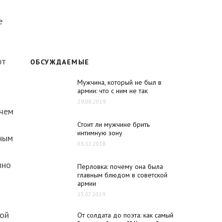
е
ют
ОБСУЖДАЕМЫЕ
Мужчина, который не был в
армии: что с ним не так
29.08.2019
 чем
Стоит ли мужчине брить
интимную зону
ным
08.12.2018
чно
Перловка: почему она была
главным блюдом в советской
армии
15.07.2019
ной
От солдата до поэта: как самый