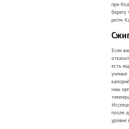
при бод
берегу 
ритм. К
Сжи
Если ва
отказат
есть ещ
ученые 
калорий
наш орг
темпера
Исследо
после д
уровне 