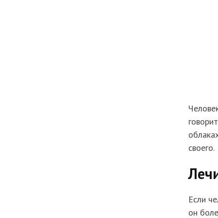
Человек
говорит
облаках
своего.
Леч
Если че
он боле