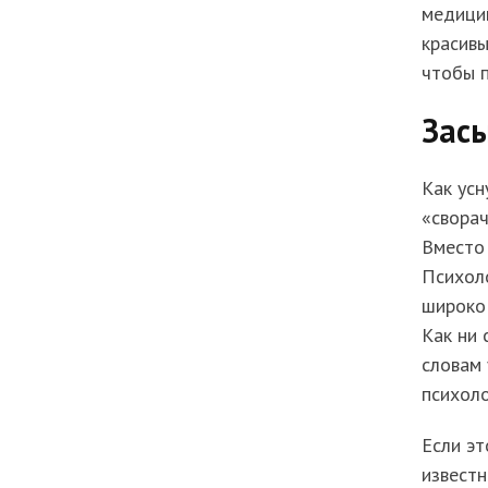
медицин
красивы
чтобы п
Засы
Как усн
«сворач
Вместо 
Психоло
широко 
Как ни 
словам 
психоло
Если эт
известн