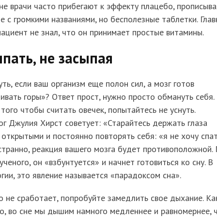
е врачи часто прибегают к эффекту плацебо, прописыва
е с громкими названиями, но бесполезные таблетки. Глав
ациент не знал, что он принимает простые витамины.
пать, не засыпая
уть, если ваш организм еще полон сил, а мозг готов
ивать горы»? Ответ прост, нужно просто обмануть себя.
того чтобы считать овечек, попытайтесь не уснуть.
г Джулия Хирст советует: «Старайтесь держать глаза
открытыми и постоянно повторять себя: «я не хочу спат
странно, реакция вашего мозга будет противоположной.
ученого, он «взбунтуется» и начнет готовиться ко сну. В
гии, это явление называется «парадоксом сна».
о не сработает, попробуйте замедлить свое дыхание. Ка
о, во сне мы дышим намного медленнее и равномернее, 