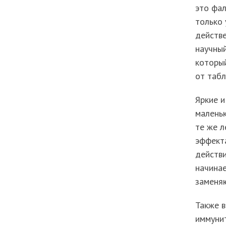
это фал
только 
действе
научный
который
от табл
Яркие и
маленьк
те же л
эффект
действи
начинае
заменяю
Также 
иммунит