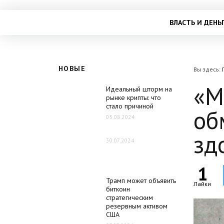
ВЛАСТЬ И ДЕНЬ
НОВЫЕ
Вы здесь:
«М
Идеальный шторм на
рынке крипты: что
стало причиной
об
05.08.2024
зд
30.07.2024
1
Трамп может объявить
Лайки
биткоин
стратегическим
резервным активом
США