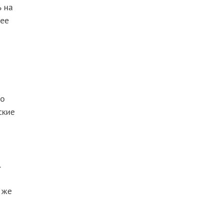
ь на
 ее
то
ские
.
 же