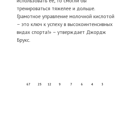
использовать ее, то смогли бы
тренироваться тяжелее и дольше.
Грамотное управление молочной кислотой
– это ключ к успеху в высокоинтенсивных
видах спорта!» – утверждает Джордж
Брукс.
67
25
12
9
7
6
4
3