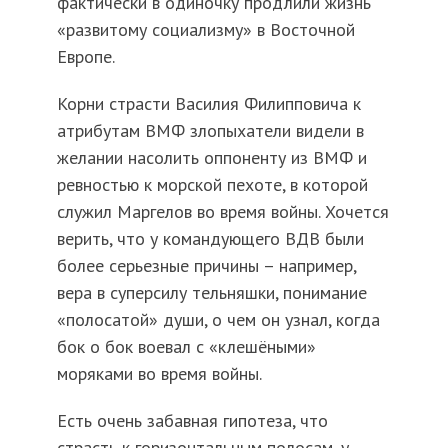
фактически в одиночку продлили жизнь
«развитому социализму» в Восточной
Европе.
Корни страсти Василия Филипповича к
атрибутам ВМФ злопыхатели видели в
желании насолить оппоненту из ВМФ и
ревностью к морской пехоте, в которой
служил Маргелов во время войны. Хочется
верить, что у командующего ВДВ были
более серьезные причины – например,
вера в суперсилу тельняшки, понимание
«полосатой» души, о чем он узнал, когда
бок о бок воевал с «клешёными»
моряками во время войны.
Есть очень забавная гипотеза, что
страсть к горизонтальным полосам, у