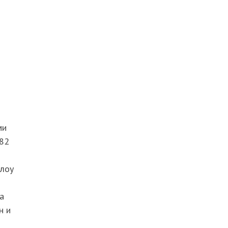
ми
982
длоу
а
н и