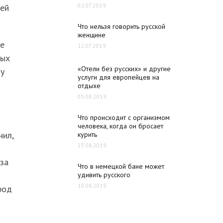
ней
02.07.2019
Что нельзя говорить русской
женщине
те
12.07.2019
ных
«Отели без русских» и другие
му
услуги для европейцев на
отдыхе
05.08.2019
Что происходит с организмом
человека, когда он бросает
нил,
курить
25.08.2019
аза
Что в немецкой бане может
удивить русского
10.08.2019
род