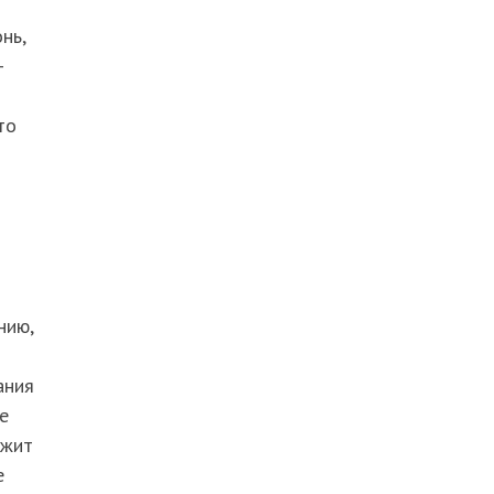
нь,
–
то
нию,
ания
е
ржит
е