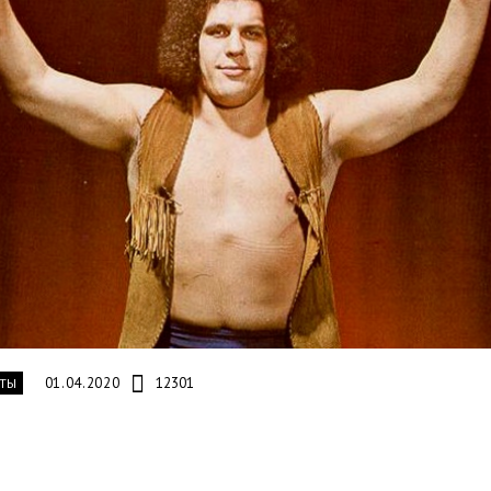
01.04.2020
12301
ТЫ