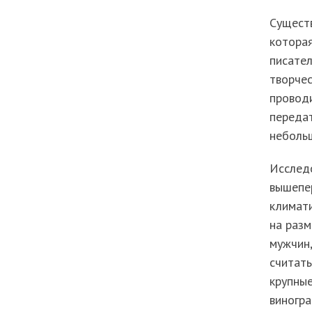
Существ
которая
писател
творчес
проводи
передат
неболь
Исследо
вышепе
климати
на разм
мужчин,
считать
крупные
виногра