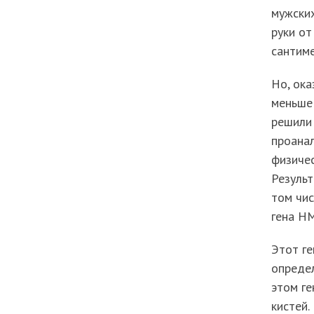
мужских
руки от
сантиме
Но, ока
меньше 
решили 
проанал
физичес
Результ
том чис
гена H
Этот ге
опреде
этом ге
кистей.