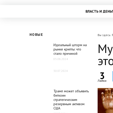
ВЛАСТЬ И ДЕНЬ
НОВЫЕ
Вы здесь:
Му
Идеальный шторм на
рынке крипты: что
стало причиной
эт
05.08.2024
30.07.2024
3
Лайки
Трамп может объявить
биткоин
стратегическим
резервным активом
США