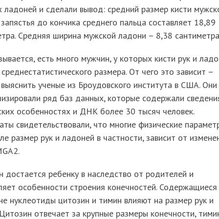
 ладоней и сделали вывод: средний размер кисти мужск
 запястья до кончика среднего пальца составляет 18,89
тра. Средняя ширина мужской ладони – 8,38 сантиметра
зывается, есть много мужчин, у которых кисти рук и лад
среднестатистического размера. От чего это зависит –
выяснить ученые из Броудовского института в США. Они
изировали ряд баз данных, которые содержали сведени
ких особенностях и ДНК более 30 тысяч человек.
аты свидетельствовали, что многие физические параметр
ле размер рук и ладоней в частности, зависит от измене
MGA2.
н достается ребенку в наследство от родителей и
ляет особенности строения конечностей. Содержащиеся
не нуклеотиды цитозин и тимин влияют на размер рук и
 Цитозин отвечает за крупные размеры конечности, тими