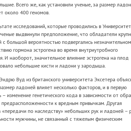
льшие. Всего же, как установили ученые, за размер ладо
т около 400 геномов.
ьтате исследований, которые проводились в Университе
ученые выдвинули предположение, что обладатели круп
й с большой вероятностью подвергались незначительно
твию гормона эстрогена во время внутриутробного
я. И наоборот, значительное влияние эстрогена на плод
овало небольшие кисти и ладони у зародыша.
Эндрю Вуд из британского университета Эксетера объяс
размер ладоней влияет несколько факторов, и в первую
 – изменение генетического кода в зависимости от обр
 предрасположенности к вредным привычкам. Другая
 «передачи по наследству» небольших рук и ладоней – 
ности мужчины, не связанный с тяжелым физическим