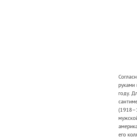
Согласн
руками 
году. Д
сантиме
(1918–1
мужской
америка
его кол