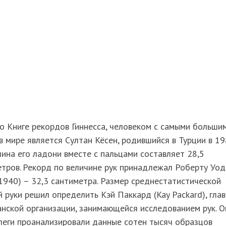
о Книге рекордов Гиннесса, человеком с самыми больши
в мире является Султан Кёсен, родившийся в Турции в 1
лина его ладони вместе с пальцами составляет 28,5
тров. Рекорд по величине рук принадлежал Роберту Уо
940) – 32,3 сантиметра. Размер среднестатистической
 руки решил определить Кэй Паккард (Kay Packard), глав
нской организации, занимающейся исследованием рук. О
леги проанализировали данные сотен тысяч образцов