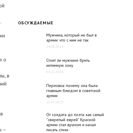
ой
.
ОБСУЖДАЕМЫЕ
они
Мужчина, который не был в
армии: что с ним не так
29.08.2019
я о
Стоит ли мужчине брить
интимную зону
08.12.2018
ы, в
ний
Перловка: почему она была
главным блюдом в советской
армии
15.07.2019
 в
От солдата до поэта: как самый
“свирепый еврей” Красной
армии стал врачом и начал
н –
писать стихи