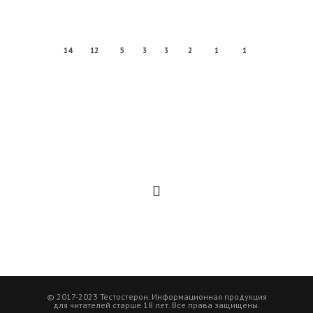
14
12
5
3
3
2
1
1
© 2017-2023 Тестостерон. Информационная продукция
для читателей старше 18 лет. Все права защищены.