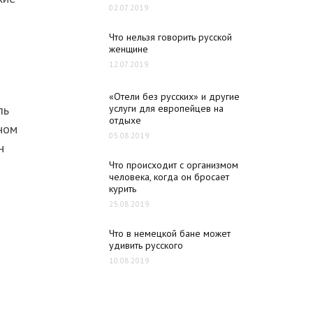
02.07.2019
Что нельзя говорить русской
женщине
12.07.2019
«Отели без русских» и другие
ль
услуги для европейцев на
отдыхе
ном
05.08.2019
н
Что происходит с организмом
человека, когда он бросает
курить
25.08.2019
Что в немецкой бане может
удивить русского
10.08.2019