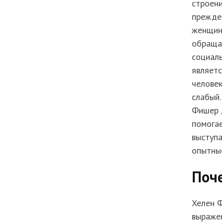
строени
прежде 
женщины
обращаю
социаль
являетс
человек
слабый.
Фишер 
помогае
выступ
опытные
Поче
Хелен 
выраже