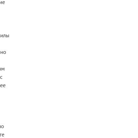
ие
силы
 но
зм
с
лее
но
ге