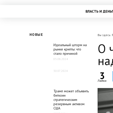
ВЛАСТЬ И ДЕНЬ
НОВЫЕ
Вы здесь:
О 
Идеальный шторм на
рынке крипты: что
стало причиной
на
05.08.2024
30.07.2024
3
Лайки
Трамп может объявить
биткоин
стратегическим
резервным активом
США