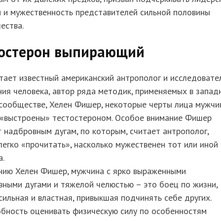
 и мужественность представителей сильной половины
ества.
тостерон выпирающий
тает известный американский антрополог и исследовате
ия человека, автор ряда методик, применяемых в запад
 сообществе, Хелен Фишер, некоторые черты лица мужчи
 «выстроены» тестостероном. Особое внимание Фишер
 надбровным дугам, по которым, считает антрополог,
егко «прочитать», насколько мужественен тот или иной
а.
нию Хелен Фишер, мужчина с ярко выраженными
ными дугами и тяжелой челюстью – это боец по жизни,
сильная и властная, привыкшая подчинять себе других.
обность оценивать физическую силу по особенностям