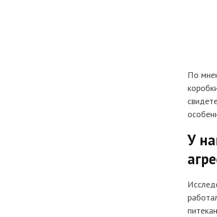
По мнен
коробки
свидете
особен
У на
агре
Исследо
работал
питекан