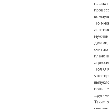
наших 
процес
коммун
По мне
анатоми
мужчин
дугами,
считают
плане в
агресси
Пол О’Х
у кото
выпукло
повышен
другими
Таким о
мужчина