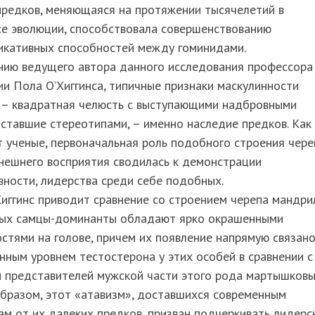
предков, меняющаяся на протяжении тысячелетий в
се эволюции, способствовала совершенствованию
икативных способностей между гоминидами.
нию ведущего автора данного исследования профессора
и Пола О’Хиггинса, типичные признаки маскулинности
 – квадратная челюсть с выступающими надбровными
 ставшие стереотипами, – именно наследие предков. Как
 ученые, первоначальная роль подобного строения чере
нешнего восприятия сводилась к демонстрации
вности, лидерства среди себе подобных.
иггинс приводит сравнение со строением черепа мандри
рых самцы-доминанты обладают ярко окрашенными
стями на голове, причем их появление напрямую связано
ным уровнем тестостерона у этих особей в сравнении с
 представителей мужской части этого рода мартышковы
бразом, этот «атавизм», доставшихся современным
м от их далеких предков, призван подчеркивать лидерс