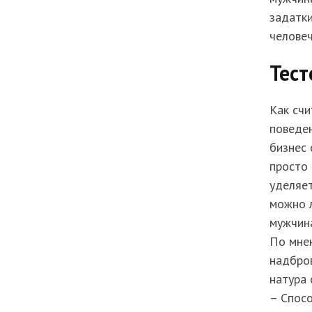
задатки
человеч
Тес
Как счи
поведен
бизнес
просто
уделяет
можно л
мужчин
По мне
надбров
натура 
– Спос