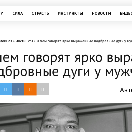
ГИ
СИЛА
СТРАСТЬ
ИНСТИНКТЫ
НОВОСТИ
ВИДЕ
Главная
»
Инстинкты
»
О чем говорят ярко выраженные надбровные дуги у м
чем говорят ярко вы
дбровные дуги у му
Авт