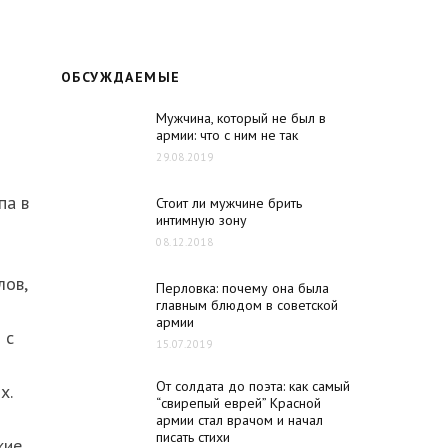
ОБСУЖДАЕМЫЕ
Мужчина, который не был в
армии: что с ним не так
29.08.2019
па в
Стоит ли мужчине брить
интимную зону
08.12.2018
лов,
Перловка: почему она была
главным блюдом в советской
армии
 с
15.07.2019
От солдата до поэта: как самый
х.
“свирепый еврей” Красной
армии стал врачом и начал
писать стихи
кие