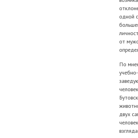
отклоне
одной с
большей
личност
от мужс
определ
По мнен
учебно-
заведую
челове
Бутовск
животно
двух са
человек
взгляда