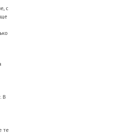
е, с
еще
ько
а
. В
е те