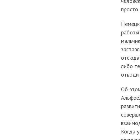
человек
просто 
Немецк
работы 
мальчик
заставл
отсюда 
либо те
отводит
Об этом
Альфред
развити
соверше
взаимо
Когда у
возник