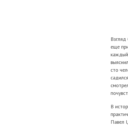
Взгляд 
еще при
каждый.
выяснил
сто чел
садился
смотрел
почувст
В истор
практич
Павел I