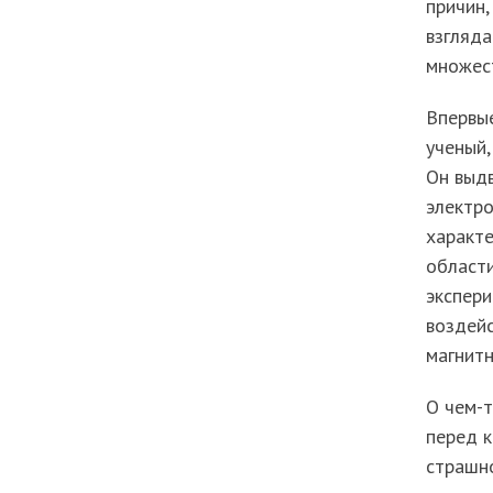
причин,
взгляда
множест
Впервые
ученый,
Он выдв
электр
характе
области
экспери
воздейс
магнитн
О чем-т
перед к
страшно