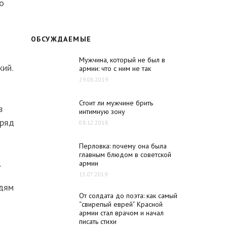
о
ОБСУЖДАЕМЫЕ
Мужчина, который не был в
ий.
армии: что с ним не так
29.08.2019
Стоит ли мужчине брить
в
интимную зону
 ряд
08.12.2018
Перловка: почему она была
главным блюдом в советской
.
армии
15.07.2019
юдям
От солдата до поэта: как самый
“свирепый еврей” Красной
армии стал врачом и начал
писать стихи