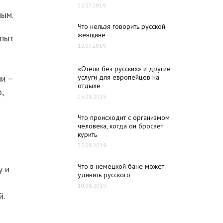
02.07.2019
ным.
Что нельзя говорить русской
женщине
опыт
12.07.2019
«Отели без русских» и другие
ми –
услуги для европейцев на
отдыхе
,
05.08.2019
Что происходит с организмом
человека, когда он бросает
курить
25.08.2019
Что в немецкой бане может
у и
удивить русского
10.08.2019
й.