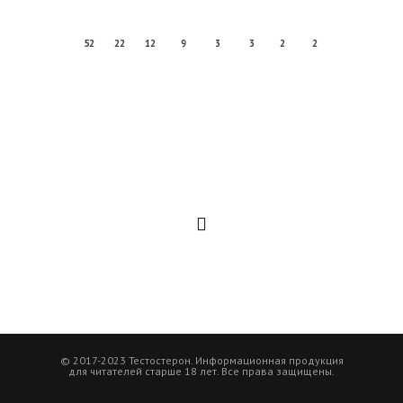
52
22
12
9
3
3
2
2
© 2017-2023 Тестостерон. Информационная продукция
для читателей старше 18 лет. Все права защищены.