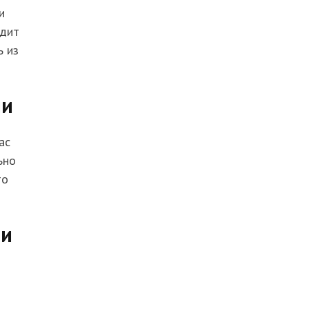
и
одит
ь из
ии
ас
ьно
то
 и