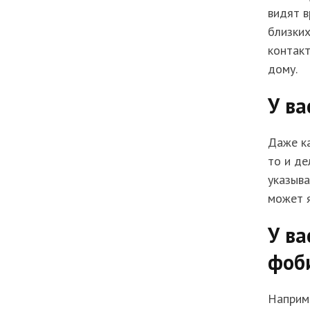
видят в
близких
контакт
дому.
У ва
Даже ка
то и де
указыва
может 
У ва
фоб
Наприме