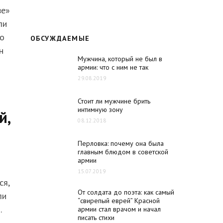
ве»
ли
то
ОБСУЖДАЕМЫЕ
н
Мужчина, который не был в
армии: что с ним не так
29.08.2019
Стоит ли мужчине брить
интимную зону
й,
08.12.2018
Перловка: почему она была
главным блюдом в советской
армии
15.07.2019
ся,
От солдата до поэта: как самый
ли
“свирепый еврей” Красной
.
армии стал врачом и начал
писать стихи