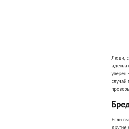
Люди, 
адекват
уверен 
случай 
проверь
Бре
Если вы
другие 