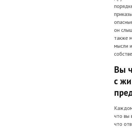
порядке
приказы
опасные
он слыш
также 
мысли и
собстве
Вы ч
с ж
пре
Каждому
что вы 
что отв