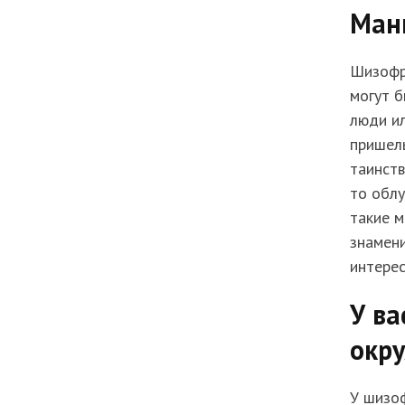
Ман
Шизофре
могут б
люди и
пришель
таинст
то облу
такие м
знамен
интерес
У ва
окр
У шизоф