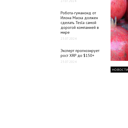
27.07.2024
Робота-гуманоид от
Илона Маска должен
сделать Tesla самой
дорогой компанией в
мире
23.07.2024
Эксперт прогнозирует
рост XRP до $150+
23.07.2024
НОВОСТ