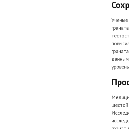
Сох
Ученые
граната
тестост
повысил
граната
данным
уровень
Про
Медицин
шестой 
Исследо
исслед
гранат.