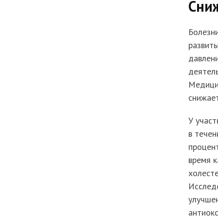
Сни
Болезни
развиты
давлен
деятель
Медицин
снижает
У участ
в течен
процент
время к
холесте
Исследо
улучше
антиок