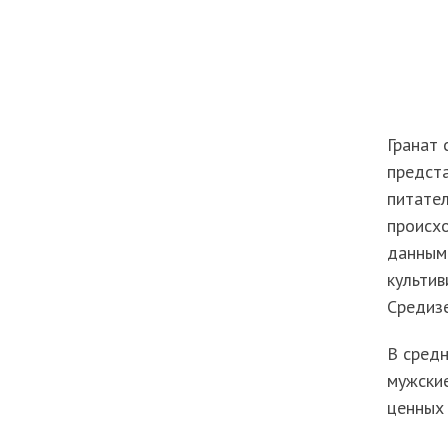
Гранат
предста
питател
происхо
данным
культив
Средизе
В средн
мужские
ценных 