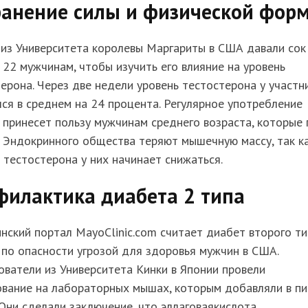
ранение силы и физической фор
 из Университета королевы Маргариты в США давали сок
 22 мужчинам, чтобы изучить его влияние на уровень
ерона. Через две недели уровень тестостерона у участн
ся в среднем на 24 процента. Регулярное употребление
 принесет пользу мужчинам среднего возраста, которые 
 Эндокринного общества теряют мышечную массу, так к
 тестостерона у них начинает снижаться.
филактика диабета 2 типа
ский портал MayoClinic.com считает диабет второго ти
по опасности угрозой для здоровья мужчин в США.
ватели из Университета Кинки в Японии провели
ование на лабораторных мышах, которым добавляли в п
 Они сделали заключение, что эллаговаякислота,