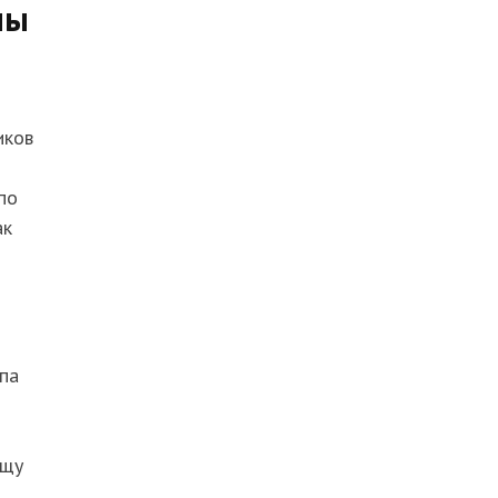
мы
иков
по
ак
па
ищу