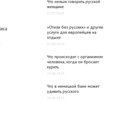
Что нельзя говорить русской
женщине
12.07.2019
«Отели без русских» и другие
ака
услуги для европейцев на
отдыхе
е
05.08.2019
Что происходит с организмом
человека, когда он бросает
курить
25.08.2019
Что в немецкой бане может
удивить русского
10.08.2019