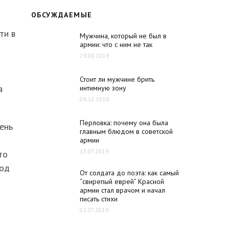
ОБСУЖДАЕМЫЕ
ти в
Мужчина, который не был в
армии: что с ним не так
29.08.2019
Стоит ли мужчине брить
а
интимную зону
08.12.2018
Перловка: почему она была
ень
главным блюдом в советской
армии
15.07.2019
то
иод
От солдата до поэта: как самый
“свирепый еврей” Красной
армии стал врачом и начал
писать стихи
02.07.2019