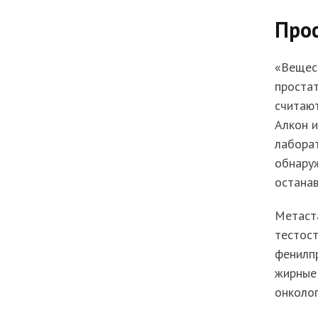
Про
«Вещест
простат
считают
Алкон 
лабора
обнаруж
останав
Метаст
тестост
фенилп
жирные
онколог