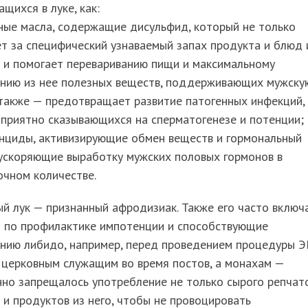
щихся в луке, как:
ные масла, содержащие дисульфид, который не только
т за специфический узнаваемый запах продукта и блюд 
о и помогает перевариванию пищи и максимальному
ению из нее полезных веществ, поддерживающих мужску
 также — предотвращает развитие патогенных инфекций,
приятно сказывающихся на сперматогенезе и потенции;
нциды, активизирующие обмен веществ и гормональный
 ускоряющие выработку мужских половых гормонов в
очном количестве.
й лук — признанный афродизиак. Также его часто включ
ы по профилактике импотенции и способствующие
нию либидо, например, перед проведением процедуры Э
 церковным служащим во время постов, а монахам —
но запрещалось употребление не только сырого репчат
о и продуктов из него, чтобы не провоцировать