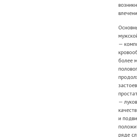
возникн
влечени
Основны
мужско
— компо
кровооб
более 
половог
продолж
застоев
простат
— луков
качеств
и подви
положит
ряде сл