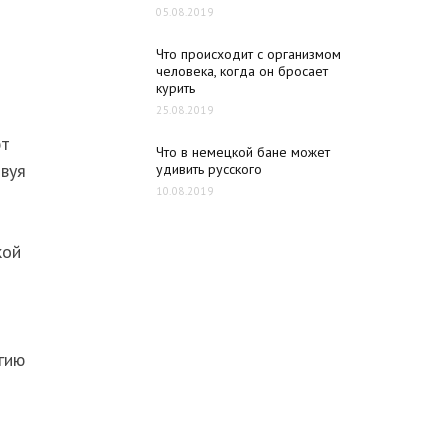
05.08.2019
Что происходит с организмом
человека, когда он бросает
курить
25.08.2019
ют
Что в немецкой бане может
твуя
удивить русского
10.08.2019
кой
гию