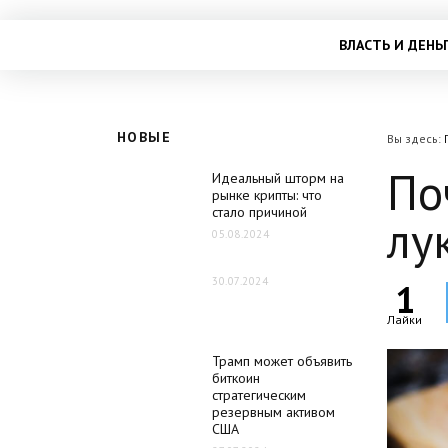
ВЛАСТЬ И ДЕНЬ
НОВЫЕ
Вы здесь:
По
Идеальный шторм на
рынке крипты: что
стало причиной
лу
05.08.2024
30.07.2024
1
Лайки
Трамп может объявить
биткоин
стратегическим
резервным активом
США