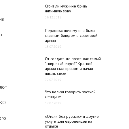
Стоит ли мужчине брить
интимную зону
08.12.2018
из
Перловка: почему она была
ю
главным блюдом в советской
армии
15.07.2019
От солдата до поэта: как самый
“свирепый еврей” Красной
армии стал врачом и начал
писать стихи
02.07.2019
ают
Что нельзя говорить русской
женщине
КО.
12.07.2019
«Отели без русских» и другие
ого
услуги для европейцев на
отдыхе