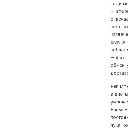
содержа
— эфир
отвечае
него, н
извлеч
силу. А
неблаго
— фито
обмен,
достат
Репчаты
в диет
увеличе
Раньше
постоян
лука, н