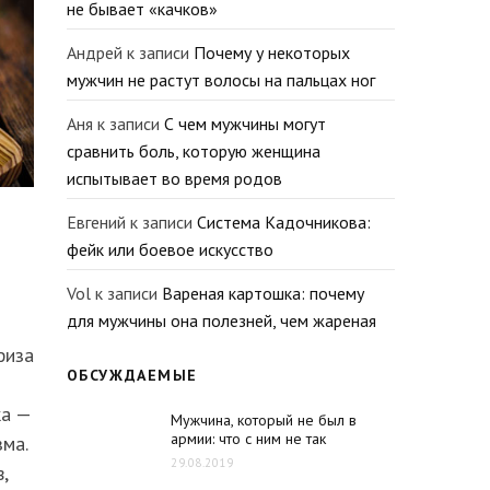
не бывает «качков»
Андрей
к записи
Почему у некоторых
мужчин не растут волосы на пальцах ног
Аня
к записи
С чем мужчины могут
сравнить боль, которую женщина
испытывает во время родов
Евгений
к записи
Система Кадочникова:
фейк или боевое искусство
Vol
к записи
Вареная картошка: почему
для мужчины она полезней, чем жареная
физа
ОБСУЖДАЕМЫЕ
ка —
Мужчина, который не был в
армии: что с ним не так
ма.
29.08.2019
,