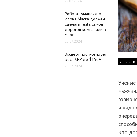
27.07.2024
Робота-гуманоид от
Илона Маска должен
сделать Tesla самой
дорогой компанией в
мире
23.07.2024
Эксперт прогнозирует
рост XRP до $150+
СТРАСТЬ
23.07.2024
Ученые 
мужчин.
гормон
и надпо
очередь
способн
Это дос