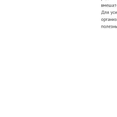
вмешате
Для уси
организ
полезны