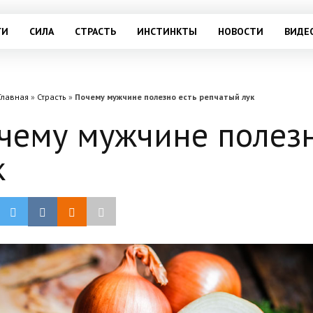
ГИ
СИЛА
СТРАСТЬ
ИНСТИНКТЫ
НОВОСТИ
ВИДЕ
Главная
»
Страсть
»
Почему мужчине полезно есть репчатый лук
чему мужчине полезн
к