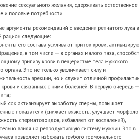
овение сексуального желания, сдерживать естественное
е и половые потребности.
е аргументы рекомендаций о введении репчатого лука в
й рацион следующие:
ненты его состава усиливают приток крови, активизиру
ращение, в том числе — в органах малого таза, способс
мощному приливу крови в пещеристые тела мужского
о органа. Это не только увеличивает силу и
ительность эрекции, но и служит отличной профилакти
 крови и связанных с ними болезней. В первую очередь —
ита;
ый сок активизирует выработку спермы, повышает
енные показатели (снижает вязкость, улучшает морфоло
жность сперматозоидов, избавляет от воспалений),
ельно влияя на репродуктивную систему мужчин. Это в
учаев позволяет избежать грубого гормонального