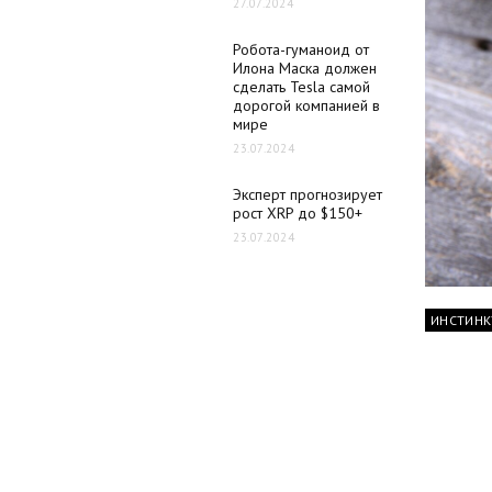
27.07.2024
Робота-гуманоид от
Илона Маска должен
сделать Tesla самой
дорогой компанией в
мире
23.07.2024
Эксперт прогнозирует
рост XRP до $150+
23.07.2024
ИНСТИНК