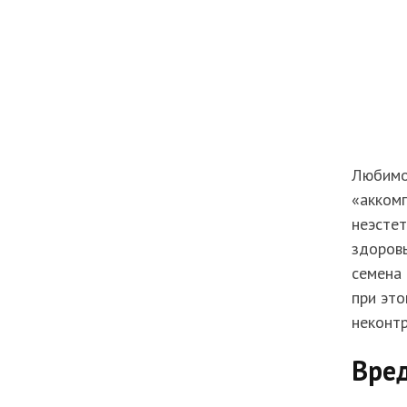
Любимое
«акком
неэстет
здоровь
семена 
при это
неконт
Вред