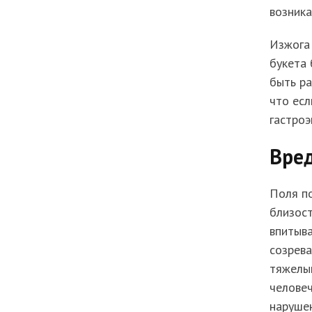
возника
Изжога 
букета
быть ра
что есл
гастроэ
Вред
Поля п
близост
впитыва
созрева
тяжелый
человеч
нарушен