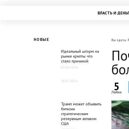
ВЛАСТЬ И ДЕНЬ
НОВЫЕ
Вы здесь:
По
Идеальный шторм на
рынке крипты: что
стало причиной
бо
05.08.2024
30.07.2024
5
Лайки
Трамп может объявить
биткоин
стратегическим
резервным активом
США