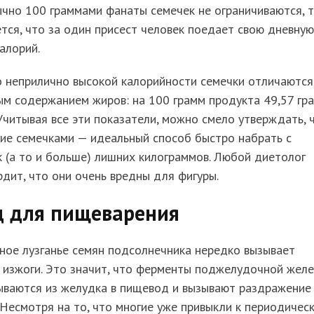
чно 100 граммами фанаты семечек не ограничиваются, 
тся, что за один присест человек поедает свою дневную
алорий.
 неприлично высокой калорийности семечки отличаются
м содержанием жиров: на 100 грамм продукта 49,57 гр
Учитывая все эти показатели, можно смело утверждать, 
ие семечками — идеальный способ быстро набрать с
 (а то и больше) лишних килограммов. Любой диетолог
дит, что они очень вредны для фигуры.
д для пищеварения
рное
лузганье
семян подсолнечника нередко вызывает
 изжоги. Это значит, что ферменты поджелудочной жел
ываются из желудка в пищевод и вызывают раздражение 
 Несмотря на то, что многие уже привыкли к периодичес