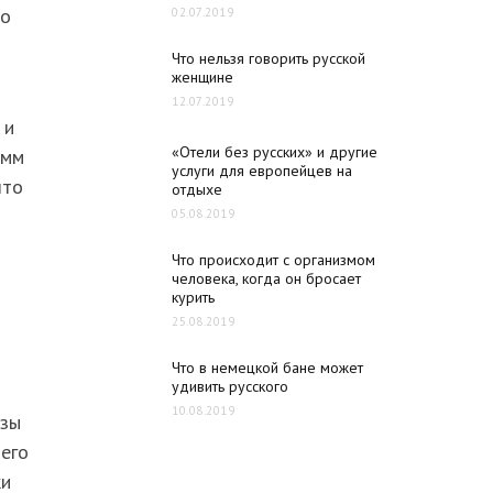
то
02.07.2019
Что нельзя говорить русской
женщине
12.07.2019
 и
«Отели без русских» и другие
амм
услуги для европейцев на
что
отдыхе
05.08.2019
Что происходит с организмом
человека, когда он бросает
курить
25.08.2019
Что в немецкой бане может
удивить русского
10.08.2019
езы
его
ки