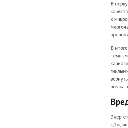
В перву
качеств
к микро
многоч
провоци
В итоге
темными
кариозн
гнилыми
вернуть
щелкать
Вре
Энергет
кДж, ил