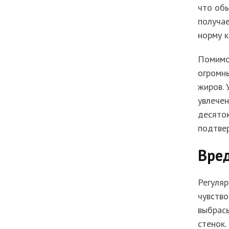
что обы
получае
норму к
Помимо
огромны
жиров. 
увлечен
десяток
подтвер
Вре
Регуля
чувство
выбрас
стенок.