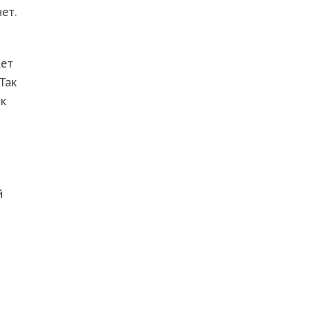
ет.
жет
Так
 к
й