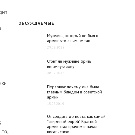
дит
ОБСУЖДАЕМЫЕ
а
Мужчина, который не был в
армии: что с ним не так
29.08.2019
Стоит ли мужчине брить
интимную зону
08.12.2018
чки
Перловка: почему она была
главным блюдом в советской
армии
15.07.2019
От солдата до поэта: как самый
“свирепый еврей” Красной
5
армии стал врачом и начал
 то,
писать стихи