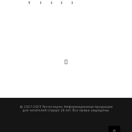
9
1
1
1
1
© 2017-2023 Тестостерон. Информационная продукция
для читателей старше 18 лет. Все права защищены.