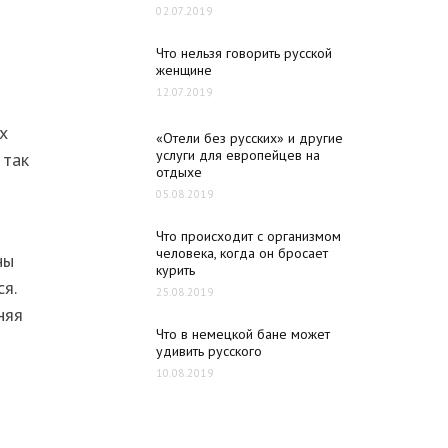
02.07.2019
Что нельзя говорить русской
женщине
12.07.2019
х
«Отели без русских» и другие
услуги для европейцев на
 так
отдыхе
05.08.2019
Что происходит с организмом
человека, когда он бросает
ны
курить
я.
25.08.2019
няя
Что в немецкой бане может
удивить русского
10.08.2019