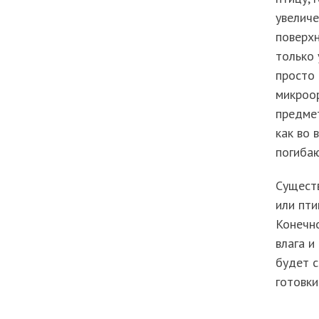
увеличе
поверхн
только 
просто 
микроор
предмет
как во 
погибаю
Существ
или пти
Конечн
влага и
будет с
готовки