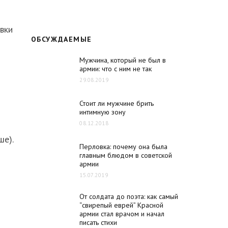
овки
ОБСУЖДАЕМЫЕ
Мужчина, который не был в
армии: что с ним не так
29.08.2019
Стоит ли мужчине брить
интимную зону
08.12.2018
ше).
Перловка: почему она была
главным блюдом в советской
армии
15.07.2019
От солдата до поэта: как самый
“свирепый еврей” Красной
армии стал врачом и начал
писать стихи