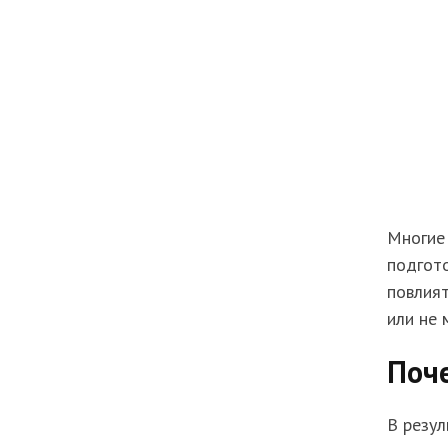
Многие 
подгот
повлият
или не 
Поче
В резул