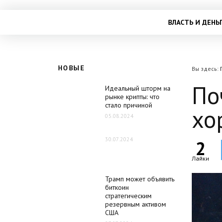
ВЛАСТЬ И ДЕНЬ
НОВЫЕ
Вы здесь:
По
Идеальный шторм на
рынке крипты: что
стало причиной
хо
05.08.2024
30.07.2024
2
Лайки
Трамп может объявить
биткоин
стратегическим
резервным активом
США