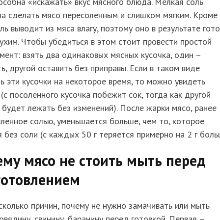
особна «искажать» вкус мясного блюда. Мелкая соль
а сделать мясо пересоленным и слишком мягким. Кроме
оль выводит из мяса влагу, поэтому оно в результате гот
ухим. Чтобы убедиться в этом стоит провести простой
мент: взять два одинаковых мясных кусочка, один –
ь, другой оставить без приправы. Если в таком виде
ь эти кусочки на некоторое время, то можно увидеть
(с посоленного кусочка побежит сок, тогда как другой
 будет лежать без изменений). После жарки мясо, ранее
ленное солью, уменьшается больше, чем то, которое
 без соли (с каждых 50 г теряется примерно на 2 г боль
му мясо не стоить мыть перед
готовлением
сколько причин, почему не нужно замачивать или мыть
говядину, свинину, баранину перед готовкой. Первая –