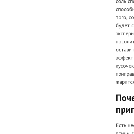
соль сп
способн
того, с
будет с
экспери
посолит
оставит
эффект 
кусочек
приправ
жарится
Поче
при
Есть не
птицу, 