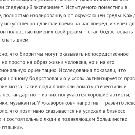
ен следующий эксперимент. Испытуемого поместили в
у, полностью изолированную от окружающей среды. Каж
у искусственно сдвигали время на час вперед, и через дв
он полностью изменил свой режим – стал бодрствовать
 спать днем.
но, что биоритмы могут оказывать непосредственное
 не просто на образ жизни человека, но и на его
иональную ориентацию. Исследования показали, что
ря ночному бодрствованию у «сов» активизируется пра
ие мозга. Такие люди привыкли ломать стереотипы и
 нестандартно – из них получаются хорошие артисты,
ки, музыканты. У «жаворонков» напротив — развито лев
ие, что позитивно сказывается на успехах в бизнесе.
е и состоятельные люди в подавляющем большинстве
 пташки».