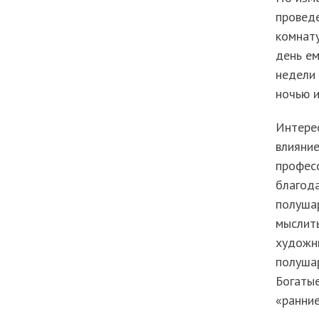
провед
комнат
день ем
недели 
ночью и
Интерес
влияние
професс
благода
полушар
мыслить
художни
полушар
Богаты
«ранние