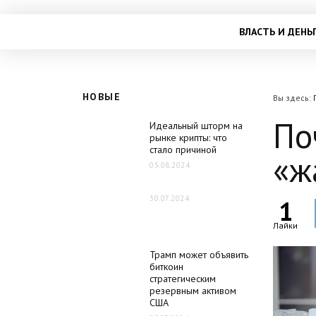
ВЛАСТЬ И ДЕНЬ
НОВЫЕ
Вы здесь:
По
Идеальный шторм на
рынке крипты: что
стало причиной
«ж
05.08.2024
30.07.2024
1
Лайки
Трамп может объявить
биткоин
стратегическим
резервным активом
США