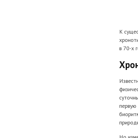
К сущес
хроноти
в 70-х 
Хро
Известн
физичес
суточны
первую 
биоритм
природ
Но изме