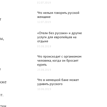
02.07.2019
Что нельзя говорить русской
женщине
т
12.07.2019
«Отели без русских» и другие
услуги для европейцев на
ы,
отдыхе
05.08.2019
Что происходит с организмом
человека, когда он бросает
курить
у
25.08.2019
Что в немецкой бане может
акже
удивить русского
10.08.2019
т.
стки