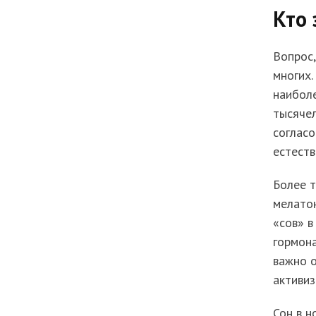
Кто 
Вопрос,
многих
наибол
тысячел
согласо
естеств
Более т
мелатон
«сов» в
гормон
важно о
активиз
Сон в н