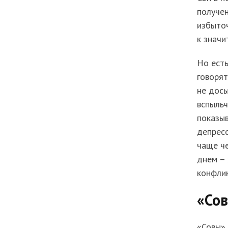
получен
избыточ
к значи
Но есть
говорят
не дос
вспыльч
показыв
депресс
чаще че
днем – 
конфлик
«Сов
«Совы»