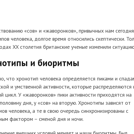
твованию «сов» и «жаворонков», привычных нам сегодня
пов человека, долгое время относились скептически. То
годах XX столетия британские ученые изменили ситуацию
нотипы и биоритмы
о, что хронотип человека определяется пиками и спада
кой и умственной активности, которые распределяются 
й цикл. У «жаворонков» пики активности приходятся на
половину дня, у «сов» на вторую. Хронотипы зависят от
ов человека, а те в свою очередь синхронизированы с
ным фактором – сменой дня и ночи.
нение внешних условий меняет и наши биоритмы. Был