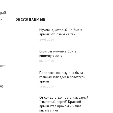
дый
е
ОБСУЖДАЕМЫЕ
Мужчина, который не был в
армии: что с ним не так
29.08.2019
Стоит ли мужчине брить
интимную зону
08.12.2018
вое
Перловка: почему она была
главным блюдом в советской
армии
ое
15.07.2019
От солдата до поэта: как самый
“свирепый еврей” Красной
армии стал врачом и начал
писать стихи