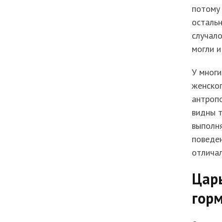
потому 
остальн
случало
могли и
У мног
женског
антропо
видны т
выполня
поведен
отличал
Цар
гор