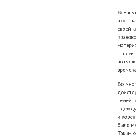
Впервы
этногра
своей к
правово
материа
основы 
возмож
времена
Во мног
доисто
семейст
одежду,
и корен
было м
Таким о