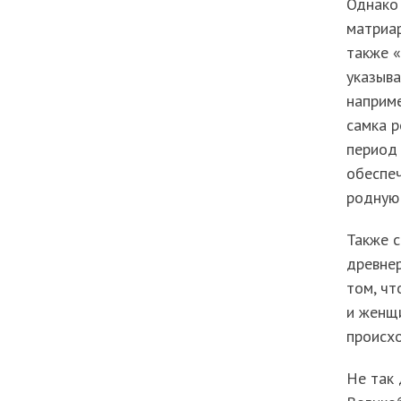
Однако 
матриар
также «
указыв
наприме
самка р
период 
обеспеч
родную
Также с
древнер
том, чт
и женщи
происх
Не так 