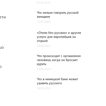
02.07.2019
Что нельзя говорить русской
ети
женщине
12.07.2019
«Отели без русских» и другие
услуги для европейцев на
отдыхе
05.08.2019
шо
Что происходит с организмом
человека, когда он бросает
курить
о
25.08.2019
Что в немецкой бане может
удивить русского
10.08.2019