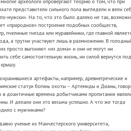
многие археологи опровергают теорию о том, что при
хате представители сильного пола выглядели и вели се
по-мужски». На то, что это было далеко не так, возмож
ает «природное» построение подобных сообществ,
р, пчелиные гнезда или муравейники, где главной являет
ода, а трутни участвуют лишь в размножении. В голодны
их просто выгоняют «из дома» и они не могут ни
ить себе самостоятельную жизнь, ни силой вернутся по
 крышу.
охранившиеся артефакты, например, древнегреческие и
имские статуи богинь охоты – Артемиды и Дианы, говор
о в доантичные времена добытчиками пропитания являл
ны. И делали они это весьма успешно. А что же тогда
одило с мужчинами?
давно ученые из Манчестерского университета,