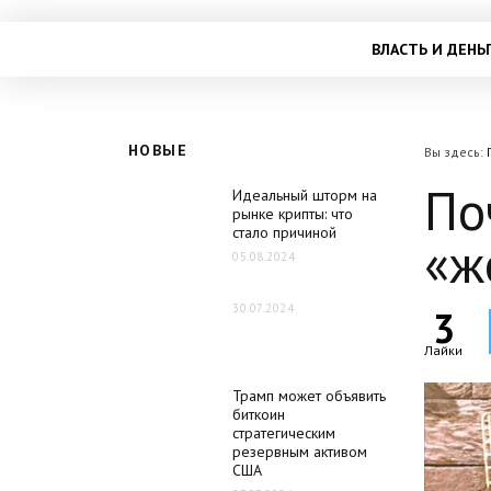
ВЛАСТЬ И ДЕНЬ
НОВЫЕ
Вы здесь:
По
Идеальный шторм на
рынке крипты: что
стало причиной
«ж
05.08.2024
30.07.2024
3
Лайки
Трамп может объявить
биткоин
стратегическим
резервным активом
США