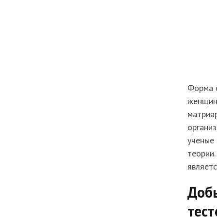
Форма 
женщина
матриар
организ
ученые 
теории.
являетс
Доб
тест