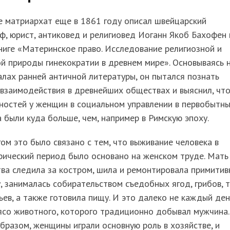
е матриархат еще в 1861 году описал швейцарский
ф, юрист, антиковед и религиовед Иоганн Якоб Бахофен 
ниге «Материнское право. Исследование религиозной и
й природы гинекократии в древнем мире». Основываясь 
лах ранней античной литературы, он пытался познать
взаимодействия в древнейших обществах и выяснил, чт
ностей у женщин в социальном управлении в первобытн
 были куда больше, чем, например в Римскую эпоху.
ом это было связано с тем, что выживание человека в
рический период было основано на женском труде. Мать
ва следила за костром, шила и ремонтировала примити
 занималась собирательством съедобных ягод, грибов, 
ьев, а также готовила пищу. И это далеко не каждый ден
ясо животного, которого традиционно добывал мужчина.
бразом, женщины играли основную роль в хозяйстве, и