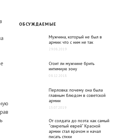
в
ОБСУЖДАЕМЫЕ
Мужчина, который не был в
на
армии: что с ним не так
29.08.2019
о
ые
Стоит ли мужчине брить
интимную зону
08.12.2018
Перловка: почему она была
главным блюдом в советской
армии
вную
15.07.2019
трав
ь
От солдата до поэта: как самый
“свирепый еврей” Красной
армии стал врачом и начал
писать стихи