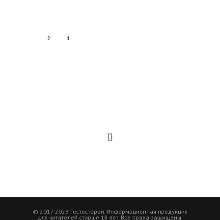
2
1
© 2017-2023 Тестостерон. Информационная продукция
для читателей старше 18 лет. Все права защищены.