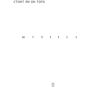
стоит ли он того.
16
7
5
3
3
1
1