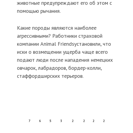
животные предупреждают его об этом с
помощью рычания.
Какие породы являются наиболее
агрессивными? Работники страховой
компании Animal Friendsустановили, что
иски о возмещении ущерба чаще всего
подают люди после нападения немецких
овчарок, лабрадоров, бордер-колли,
стаффордширских терьеров.
7
6
5
3
2
2
2
2