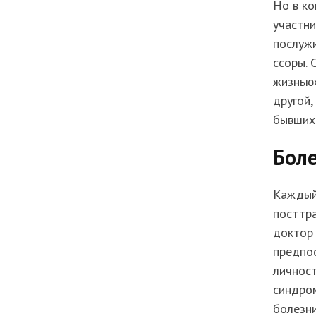
Но в ко
участни
послужи
ссоры.
жизнью»
другой,
бывших
Боле
Каждый 
посттра
доктор
предпо
личност
синдро
болезни