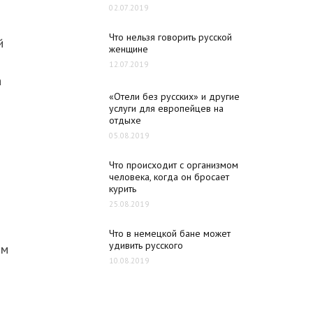
02.07.2019
Что нельзя говорить русской
й
женщине
12.07.2019
а
«Отели без русских» и другие
услуги для европейцев на
отдыхе
05.08.2019
Что происходит с организмом
человека, когда он бросает
курить
25.08.2019
т
Что в немецкой бане может
удивить русского
ом
10.08.2019