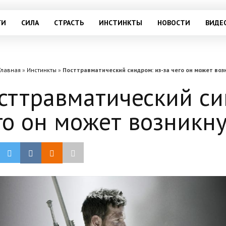
ГИ
СИЛА
СТРАСТЬ
ИНСТИНКТЫ
НОВОСТИ
ВИДЕ
Главная
»
Инстинкты
»
Посттравматический синдром: из-за чего он может воз
сттравматический си
го он может возникну