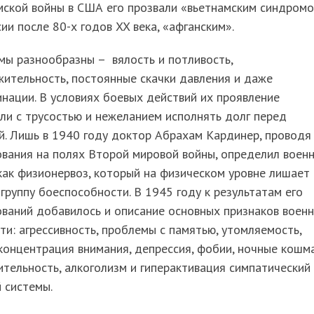
мской войны в США его прозвали «вьетнамским синдромо
сии после 80-х годов XX века, «афганским».
мы разнообразны – вялость и потливость,
ительность, постоянные скачки давления и даже
нации. В условиях боевых действий их проявление
ли с трусостью и нежеланием исполнять долг перед
. Лишь в 1940 году доктор Абрахам Кардинер, проводя
вания на полях Второй мировой войны, определил воен
как физионервоз, который на физическом уровне лишает
группу боеспособности. В 1945 году к результатам его
ваний добавилось и описание основных признаков воен
ти: агрессивность, проблемы с памятью, утомляемость,
концентрация внимания, депрессия, фобии, ночные кошм
тельность, алкоголизм и гиперактивация симпатический
 системы.