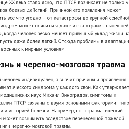
нце XX века стало ясно, что ПТСР возникает не только у
ков боевых действий. Причиной его появления может
ть все что угодно – от катастрофы до крупной семейно
 Синдром может появиться даже из-за «травмы нынешней
, когда человек резко меняет привычный уклад жизни н
 пусть даже более легкий. Отсюда проблемы в адаптации
 военных к мирным условиям.
знь и черепно-мозговая травма
человек индивидуален, а значит причины и проявления
вматического синдрома у каждого свои. Как утверждае
 медицинских наук Михаил Виноградов, симптомы и
сылки ПТСР связаны с двумя основными факторами: тип
и и историей болезни. Например, посттравматический
м может возникнуть вследствие перенесенной тяжелой
 или черепно-мозговой травмы.