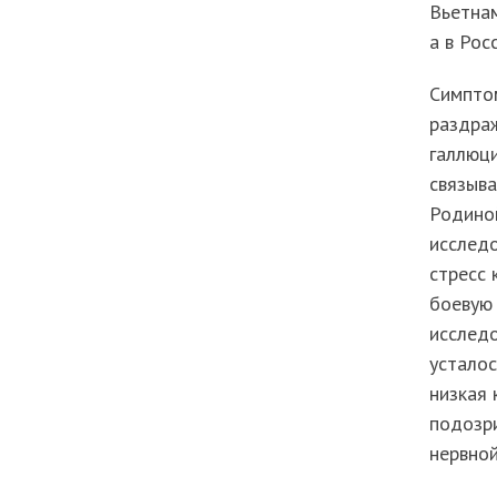
Вьетна
а в Рос
Симпто
раздраж
галлюци
связыва
Родиной
исследо
стресс 
боевую 
исследо
усталос
низкая 
подозри
нервной