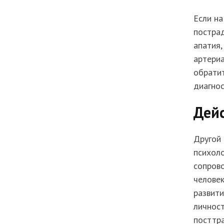
Если на
пострад
апатия,
артериа
обратит
диагнос
Дейс
Другой
психоло
сопров
человек
развити
личност
посттр