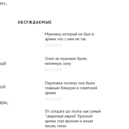
м»,
ОБСУЖДАЕМЫЕ
Мужчина, который не был в
армии: что с ним не так
29.08.2019
Стоит ли мужчине брить
ный
интимную зону
08.12.2018
Перловка: почему она была
ной
главным блюдом в советской
армии
15.07.2019
ары,
От солдата до поэта: как самый
“свирепый еврей” Красной
армии стал врачом и начал
писать стихи