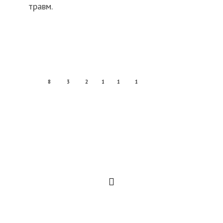
травм.
8
3
2
1
1
1