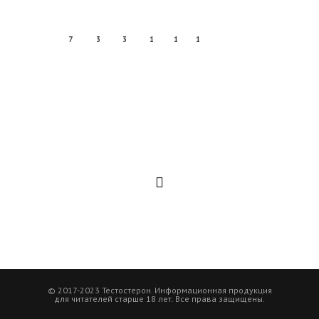
7
3
3
1
1
1
© 2017-2023 Тестостерон. Информационная продукция
для читателей старше 18 лет. Все права защищены.