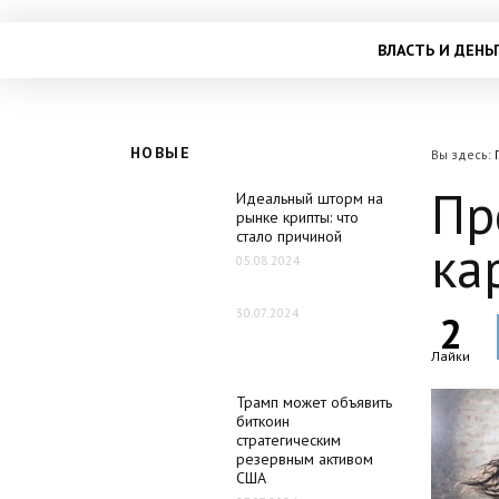
ВЛАСТЬ И ДЕНЬ
НОВЫЕ
Вы здесь:
Пр
Идеальный шторм на
рынке крипты: что
стало причиной
ка
05.08.2024
30.07.2024
2
Лайки
Трамп может объявить
биткоин
стратегическим
резервным активом
США