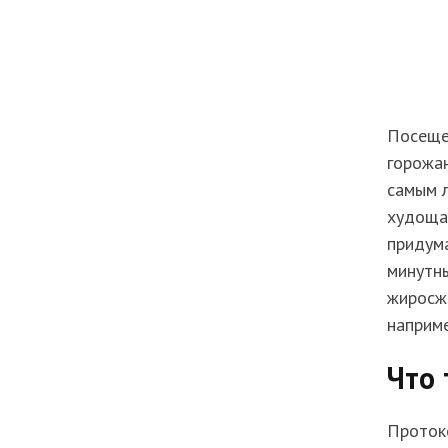
Посеще
горожан
самым 
худоща
придума
минутны
жиросж
наприме
Что 
Проток