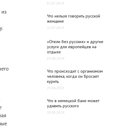
02.07.2019
 из
Что нельзя говорить русской
женщине
у.
12.07.2019
«Отели без русских» и другие
услуги для европейцев на
отдыхе
05.08.2019
чего
Что происходит с организмом
человека, когда он бросает
курить
25.08.2019
с
Что в немецкой бане может
удивить русского
е
10.08.2019
рая
ные