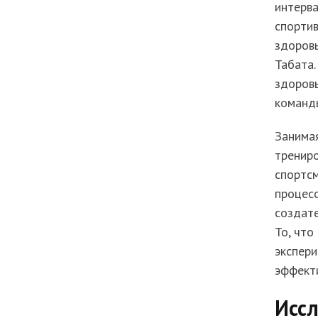
интерва
спортив
здоровь
Табата.
здоровь
команд
Занимая
трениро
спортсм
процесс
создате
То, что
экспери
эффекти
Исс