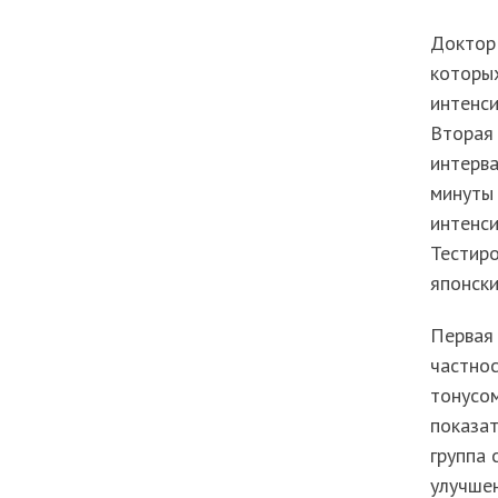
Доктор 
которы
интенси
Вторая 
интерва
минуты 
интенси
Тестиро
японски
Первая 
частнос
тонусом
показат
группа
улучшен