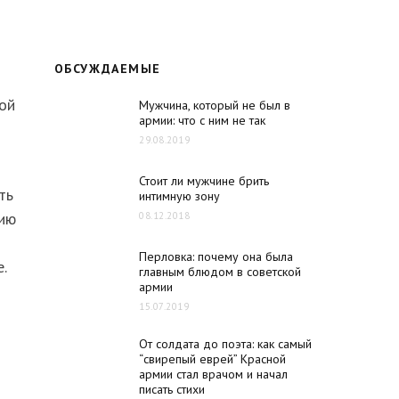
ОБСУЖДАЕМЫЕ
ой
Мужчина, который не был в
армии: что с ним не так
29.08.2019
Стоит ли мужчине брить
ть
интимную зону
цию
08.12.2018
Перловка: почему она была
.
главным блюдом в советской
армии
15.07.2019
От солдата до поэта: как самый
“свирепый еврей” Красной
армии стал врачом и начал
писать стихи