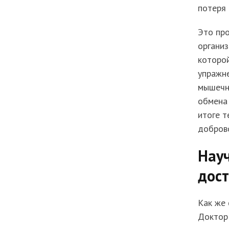
потеря 
Это про
организ
которо
упражне
мышечны
обмена 
итоге т
добров
Нау
дос
Как же
Доктор 