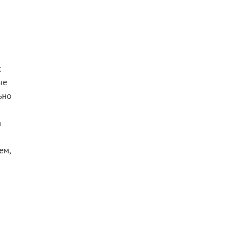
х
не
ьно
а
ем,