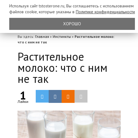
Используя сайт tstosterone.ru, Вы соглашаетесь с использованием
файлов
cookie, которые указаны в
Политике конфиденциальности
ХОРОШО
Вы здесь:
Главная
»
Инстинкты
»
Растительное молоко:
что с ним не так
Растительное
молоко: что с ним
не так
1
Лайки