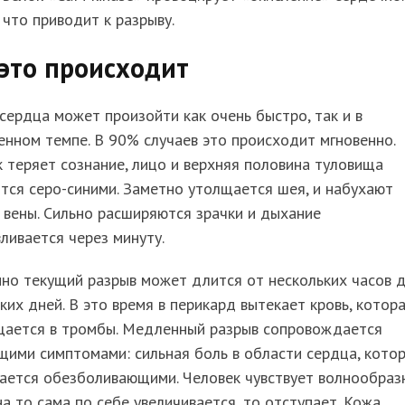
что приводит к разрыву.
это происходит
сердца может произойти как очень быстро, так и в
нном темпе. В 90% случаев это происходит мгновенно.
 теряет сознание, лицо и верхняя половина туловища
тся серо-синими. Заметно утолщается шея, и набухают
вены. Сильно расширяются зрачки и дыхание
ливается через минуту.
но текущий разрыв может длится от нескольких часов 
ких дней. В это время в перикард вытекает кровь, котор
щается в тромбы. Медленный разрыв сопровождается
ими симптомами: сильная боль в области сердца, кото
мается обезболивающими. Человек чувствует волнообраз
на то сама по себе увеличивается, то отступает. Кожа