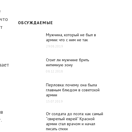
е
 что
ОБСУЖДАЕМЫЕ
ит
Мужчина, который не был в
армии: что с ним не так
29.08.2019
Стоит ли мужчине брить
вает
интимную зону
08.12.2018
Перловка: почему она была
главным блюдом в советской
армии
15.07.2019
ыв
От солдата до поэта: как самый
“свирепый еврей” Красной
.
армии стал врачом и начал
писать стихи