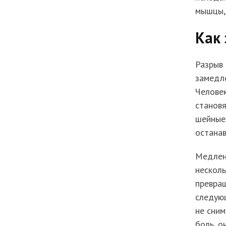
мышцы, 
Как 
Разрыв 
замедле
Человек
становя
шейные 
останав
Медлен
несколь
превра
следующ
не сни
боль, о