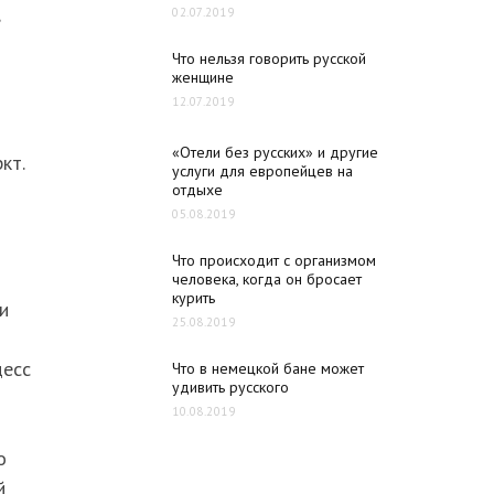
02.07.2019
Что нельзя говорить русской
женщине
12.07.2019
«Отели без русских» и другие
кт.
услуги для европейцев на
отдыхе
05.08.2019
Что происходит с организмом
человека, когда он бросает
курить
ни
25.08.2019
цесс
Что в немецкой бане может
удивить русского
10.08.2019
о
й