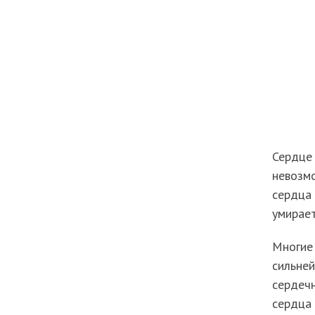
Сердце 
невозмо
сердца
умирает
Многие 
сильней
сердечн
сердца 