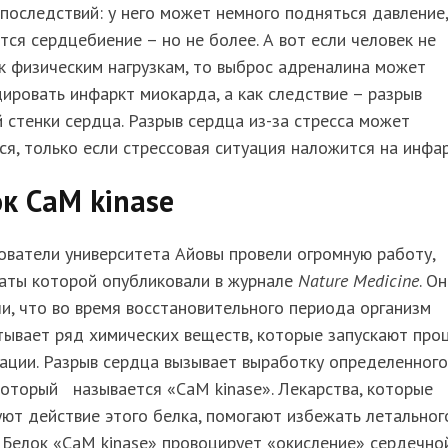
последствий: у него может немного подняться давление,
тся сердцебиение – но не более. А вот если человек не
к физическим нагрузкам, то выброс адреналина может
ировать инфаркт миокарда, а как следствие – разрыв
 стенки сердца. Разрыв сердца из-за стресса может
ся, только если стрессовая ситуация наложится на инфар
к CaM kinase
ватели университета Айовы провели огромную работу,
таты которой опубликовали в журнале
Nature Medicine
. О
и, что во время восстановительного периода организм
ывает ряд химических веществ, которые запускают про
ации. Разрыв сердца вызывает выработку определенного
который называется «CaM kinase». Лекарства, которые
ют действие этого белка, помогают избежать летальног
 Белок «CaM kinase» провоцирует «окисление» сердечно