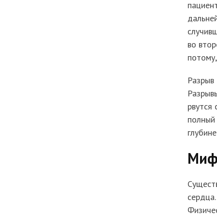
пациент
дальней
случивш
во втор
потому,
Разрыв 
Разрывы
рвутся
полный 
глубине
Миф
Существ
сердца.
Физичес