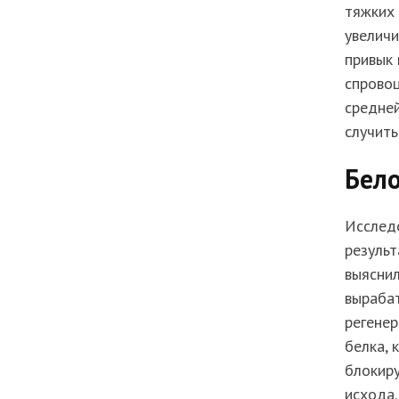
тяжких 
увеличи
привык 
спровоц
средней
случить
Бело
Исследо
резуль
выяснил
вырабат
регенер
белка, 
блокиру
исхода.