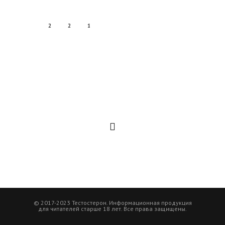
2
2
1
© 2017-2023 Тестостерон. Информационная продукция
для читателей старше 18 лет. Все права защищены.