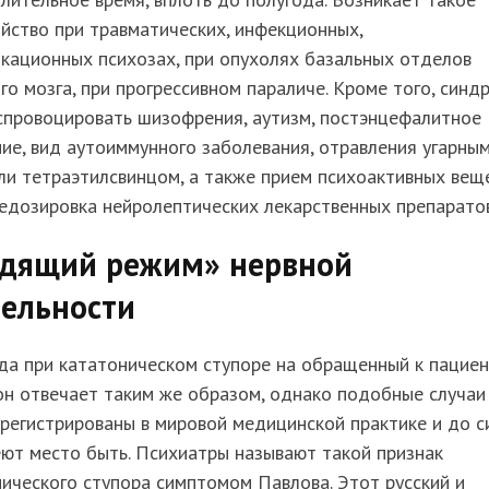
йство при травматических, инфекционных,
кационных психозах, при опухолях базальных отделов
го мозга, при прогрессивном параличе. Кроме того, синд
спровоцировать шизофрения, аутизм, постэнцефалитное
ие, вид аутоиммунного заболевания, отравления угарны
ли тетраэтилсвинцом, а также прием психоактивных вещ
едозировка нейролептических лекарственных препаратов
дящий режим» нервной
тельности
да при кататоническом ступоре на обращенный к пациен
он отвечает таким же образом, однако подобные случаи
регистрированы в мировой медицинской практике и до с
ют место быть. Психиатры называют такой признак
ического ступора симптомом Павлова. Этот русский и