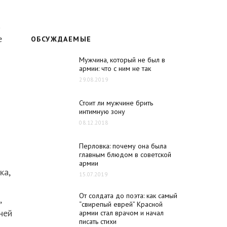
а
е
ОБСУЖДАЕМЫЕ
Мужчина, который не был в
армии: что с ним не так
29.08.2019
Стоит ли мужчине брить
интимную зону
08.12.2018
Перловка: почему она была
главным блюдом в советской
армии
ка,
15.07.2019
От солдата до поэта: как самый
,
“свирепый еврей” Красной
ней
армии стал врачом и начал
писать стихи