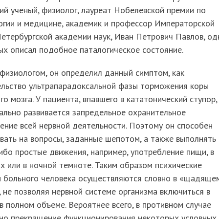
ий ученый, физиолог, лауреат Нобелевской премии по
огии и медицине, академик и профессор Императорской
етербургской академии наук, Иван Петрович Павлов, о
ых описал подобное паталогическое состояние.
физиологом, он определил данный симптом, как
ельство ультрапарадоксальной фазы торможения коры
го мозга. У пациента, впавшего в кататонический ступор,
ально развивается запредельное охранительное
ние всей нервной деятельности. Поэтому он способен
вать на вопросы, заданные шепотом, а также выполнять
ибо простые движения, например, употребление пищи, в
х или в ночной темноте. Таким образом психические
и больного человека осуществляются словно в «щадяще
 не позволяя нервной системе организма включиться в
в полном объеме. Вероятнее всего, в противном случае
но прекращение функционирования некоторых условных 