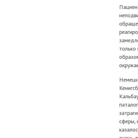
Пациент
неподв
обраще
реагиро
замедл
только 
образом
окружаю
Немецки
Кенигсб
Кальбау
паталог
затраг
сферы, 
казалос
очень д