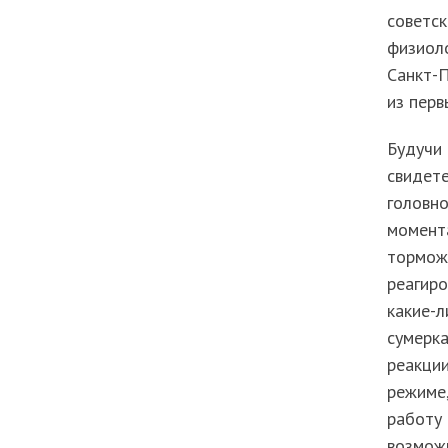
советск
физиол
Санкт-П
из перв
Будучи 
свидет
головно
момент
торможе
реагиро
какие-л
сумерка
реакци
режиме,
работу 
возмож