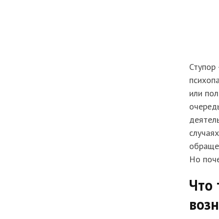
Ступор 
психопа
или пол
очередь
деятель
случаях
обраще
Но поч
Что 
воз