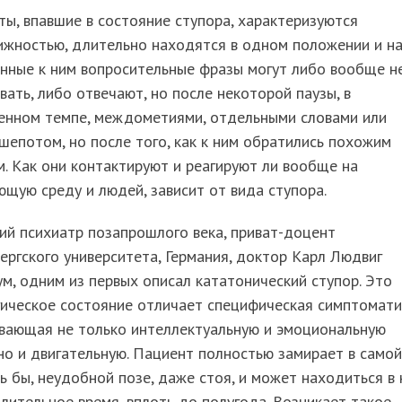
ы, впавшие в состояние ступора, характеризуются
ижностью, длительно находятся в одном положении и н
нные к ним вопросительные фразы могут либо вообще н
вать, либо отвечают, но после некоторой паузы, в
енном темпе, междометиями, отдельными словами или
шепотом, но после того, как к ним обратились похожим
. Как они контактируют и реагируют ли вообще на
щую среду и людей, зависит от вида ступора.
й психиатр позапрошлого века, приват-доцент
ергского университета, Германия, доктор Карл Людвиг
м, одним из первых описал кататонический ступор. Это
ическое состояние отличает специфическая симптомати
ивающая не только интеллектуальную и эмоциональную
но и двигательную. Пациент полностью замирает в самой
ь бы, неудобной позе, даже стоя, и может находиться в 
лительное время, вплоть до полугода. Возникает такое