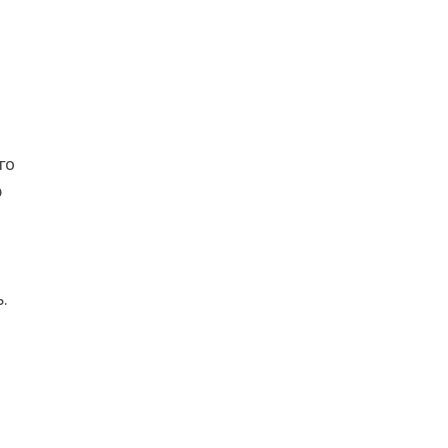
го
ю
.