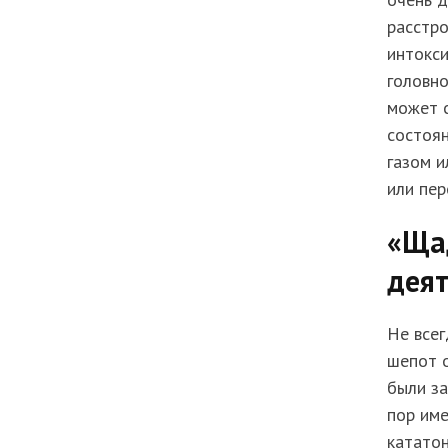
расстро
интокси
головно
может 
состоян
газом и
или пер
«Ща
дея
Не всег
шепот 
были за
пор име
кататон