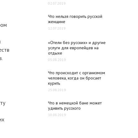
02.07.2019
Что нельзя говорить русской
женщине
ром
12.07.2019
м
«Отели без русских» и другие
услуги для европейцев на
еств
отдыхе
.
05.08.2019
Что происходит с организмом
человека, когда он бросает
курить
25.08.2019
ту
Что в немецкой бане может
удивить русского
10.08.2019
их