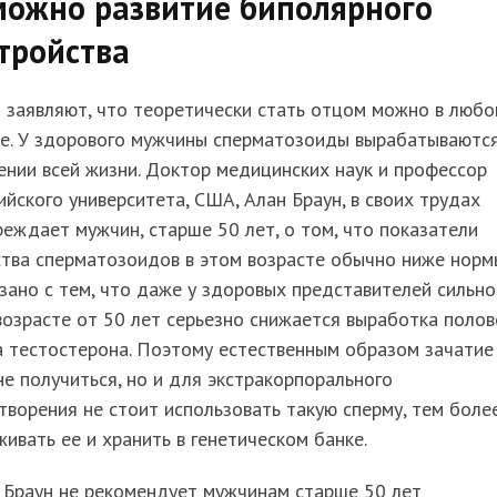
можно развитие биполярного
тройства
 заявляют, что теоретически стать отцом можно в люб
те. У здорового мужчины сперматозоиды вырабатываются
нии всей жизни. Доктор медицинских наук и профессор
йского университета, США, Алан Браун, в своих трудах
еждает мужчин, старше 50 лет, о том, что показатели
тва сперматозоидов в этом возрасте обычно ниже норм
зано с тем, что даже у здоровых представителей сильно
возрасте от 50 лет серьезно снижается выработка полов
а тестостерона. Поэтому естественным образом зачатие
е получиться, но и для экстракорпорального
ворения не стоит использовать такую сперму, тем боле
ивать ее и хранить в генетическом банке.
 Браун не рекомендует мужчинам старше 50 лет