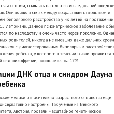
ться отцами, ссылаясь на одно из исследований шведск
ов. Они выявили связь между возрастным отцовством и
ем биполярного расстройства у их детей на протяжении
15 лет жизни. Данное психиатрическое заболевание об
тся по наследству и очень часто через поколение. Одна
ных родителей, никогда не имевших даже дальних кров
енников с диагностированным биполярным расстройством
ждения ребенка, у которого в течении жизни проявится т
й вид шизофрении, повышается на 17%.
ации ДНК отца и синдром Дауна 
ребенка
йские медики относительно возрастного отцовства еще
онсервативно настроены. Так ученые из Венского
итета, Австрия, провели масштабное генетическое