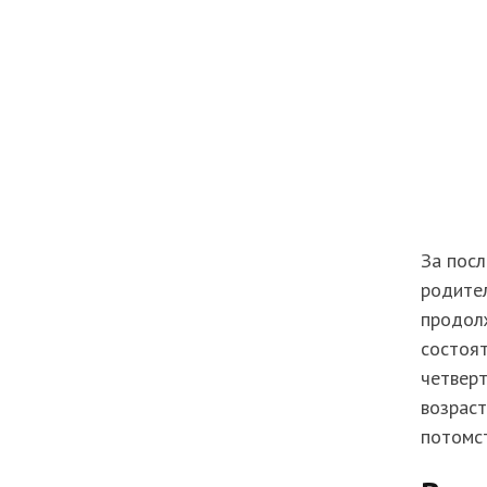
За пос
родител
продол
состоят
четверт
возраст
потомст