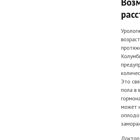
Воз
расс
Урологи
возрас
протяже
Колумби
предупр
количес
Это свя
пола в 
гормон
может н
оплодот
замораж
Доктор