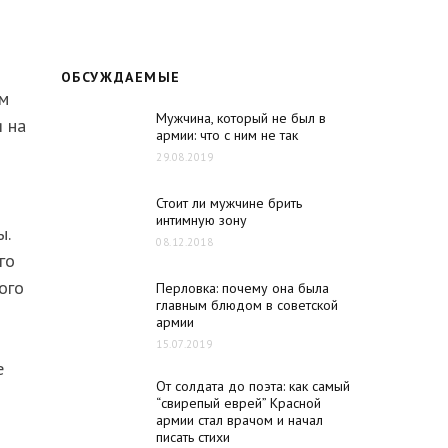
ОБСУЖДАЕМЫЕ
ом
Мужчина, который не был в
 на
армии: что с ним не так
29.08.2019
Стоит ли мужчине брить
интимную зону
ы.
08.12.2018
го
ого
Перловка: почему она была
главным блюдом в советской
армии
15.07.2019
е
От солдата до поэта: как самый
“свирепый еврей” Красной
армии стал врачом и начал
писать стихи