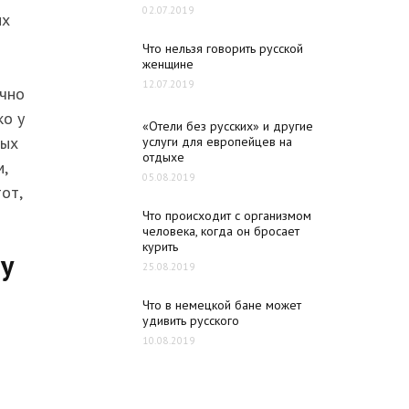
02.07.2019
их
Что нельзя говорить русской
женщине
12.07.2019
ычно
ко у
«Отели без русских» и другие
ных
услуги для европейцев на
отдыхе
,
05.08.2019
от,
Что происходит с организмом
человека, когда он бросает
курить
у
25.08.2019
Что в немецкой бане может
удивить русского
10.08.2019