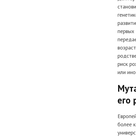
станови
генетик
развити
первых 
передае
возраст
родств
риск ро
или ино
Мут
его 
Европе
более к
универс