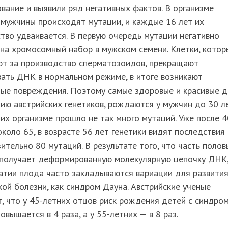
вание и выявили ряд негативных фактов. В организме
 мужчины происходят мутации, и каждые 16 лет их
тво удваивается. В первую очередь мутации негативно
на хромосомный набор в мужском семени. Клетки, котор
ют за производство сперматозоидов, прекращают
ать ДНК в нормальном режиме, в итоге возникают
ые повреждения. Поэтому самые здоровые и красивые д
ию австрийских генетиков, рождаются у мужчин до 30 ле
 их организме прошло не так много мутаций. Уже после 4
около 65, в возрасте 56 лет генетики видят последствия
ительно 80 мутаций. В результате того, что часть полов
 получает деформированную молекулярную цепочку ДНК
атии плода часто закладываются вариации для развития
кой болезни, как синдром Дауна. Австрийские ученые
, что у 45-летних отцов риск рождения детей с синдро
овышается в 4 раза, а у 55-летних — в 8 раз.