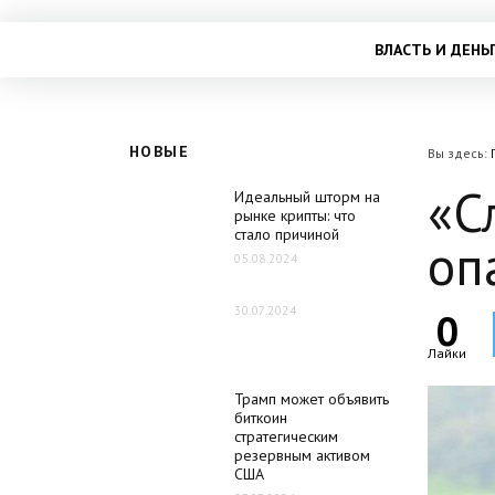
ВЛАСТЬ И ДЕНЬ
НОВЫЕ
Вы здесь:
«С
Идеальный шторм на
рынке крипты: что
стало причиной
оп
05.08.2024
30.07.2024
0
Лайки
Трамп может объявить
биткоин
стратегическим
резервным активом
США