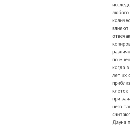
исследо
любого
количес
влияют 
отвеча
копиров
различн
по мнен
когда в
лет их 
приблиз
клеток
при зач
него та
считают
Дауна п