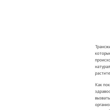
Трансж
которые
происхо
натурал
растите
Как пок
здравоо
вызвать
организ