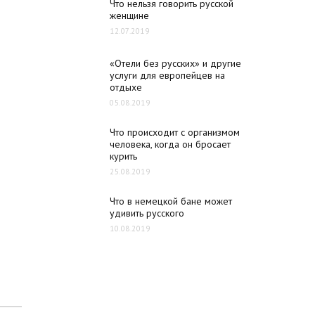
Что нельзя говорить русской
женщине
12.07.2019
«Отели без русских» и другие
услуги для европейцев на
отдыхе
05.08.2019
Что происходит с организмом
человека, когда он бросает
курить
25.08.2019
Что в немецкой бане может
удивить русского
10.08.2019