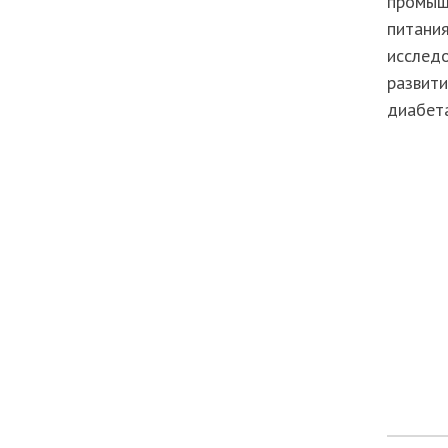
промыш
питания
исслед
развити
диабета