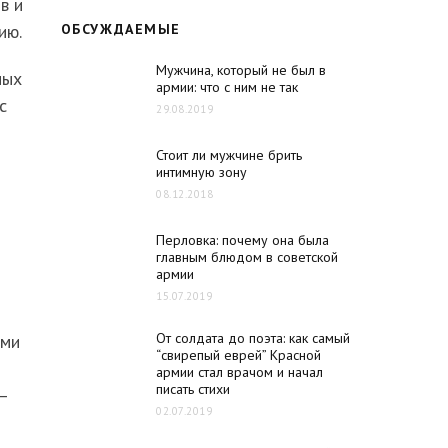
в и
ию.
ОБСУЖДАЕМЫЕ
Мужчина, который не был в
ных
армии: что с ним не так
с
29.08.2019
Стоит ли мужчине брить
интимную зону
08.12.2018
Перловка: почему она была
главным блюдом в советской
армии
15.07.2019
От солдата до поэта: как самый
ями
“свирепый еврей” Красной
армии стал врачом и начал
писать стихи
–
02.07.2019