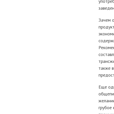
употре
заведе
Зачем 
продукт
экономи
содержи
Рекомен
составл
трансжи
также в
предос
Еще од
общепи
желании
грубое 