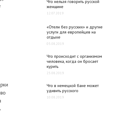
Что нельзя говорить русской
е
женщине
12.07.2019
«Отели без русских» и другие
услуги для европейцев на
отдыхе
05.08.2019
Что происходит с организмом
человека, когда он бросает
курить
25.08.2019
арки
Что в немецкой бане может
удивить русского
тво
10.08.2019
я
ь