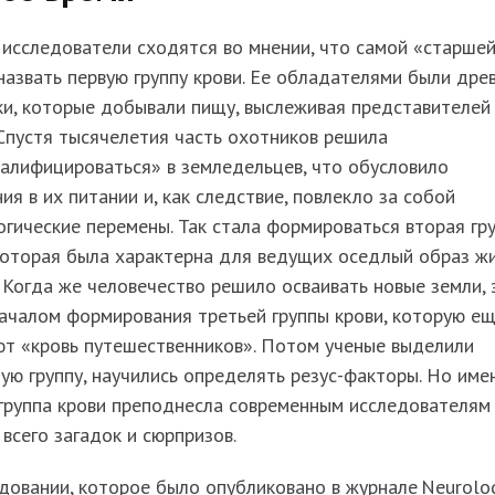
исследователи сходятся во мнении, что самой «старше
азвать первую группу крови. Ее обладателями были дре
и, которые добывали пищу, выслеживая представителей
Спустя тысячелетия часть охотников решила
алифицироваться» в земледельцев, что обусловило
ия в их питании и, как следствие, повлекло за собой
гические перемены. Так стала формироваться вторая гр
которая была характерна для ведущих оседлый образ ж
 Когда же человечество решило осваивать новые земли, 
ачалом формирования третьей группы крови, которую е
ют «кровь путешественников». Потом ученые выделили
ую группу, научились определять резус-факторы. Но име
группа крови преподнесла современным исследователям
всего загадок и сюрпризов.
довании, которое было опубликовано в журнале Neurolog