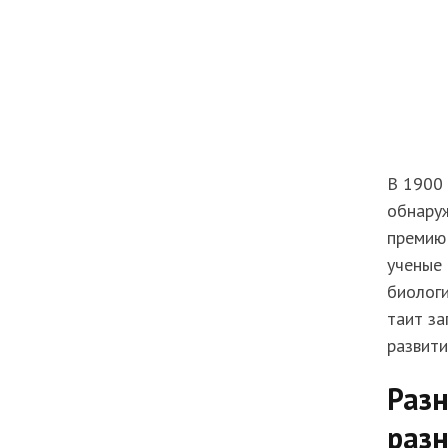
В 1900 
обнаруж
премию 
ученые
биологи
таит за
развити
Разн
разн