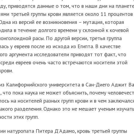
ду, приводятся данные о том, что в наши дни на планет
ями третьей группы крови является около 11 процентов
Одна из версий ее возникновения – мутация, которая
дила в течение долгого времени у склонной к кочевой
онголоидной расы. По другой версии, третья группа
ась у евреев после из исхода из Египта. В качестве
ого аргумента исследователи приводят тот факт, что
среди евреев очень часто встречаются носители этой
крови.
из Калифорнийского университета в Сан-Диего Аджит В
, что пока наука не может объяснить, почему человечес
ось на носителей разных групп крови и в чем заключалс
акого разделения. Однако это не мешает ученым изучат
ости этих групп.
ии натуропата Питера Д’Адамо, кровь третьей группы