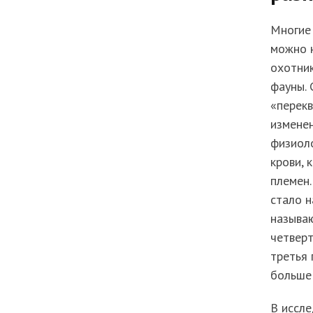
Многие 
можно н
охотник
фауны. 
«перекв
изменен
физиоло
крови, 
племен.
стало н
называ
четверт
третья 
больше 
В иссле