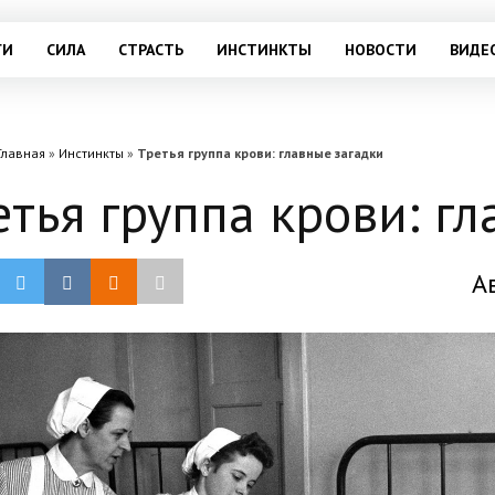
ГИ
СИЛА
СТРАСТЬ
ИНСТИНКТЫ
НОВОСТИ
ВИДЕ
Главная
»
Инстинкты
»
Третья группа крови: главные загадки
етья группа крови: г
А