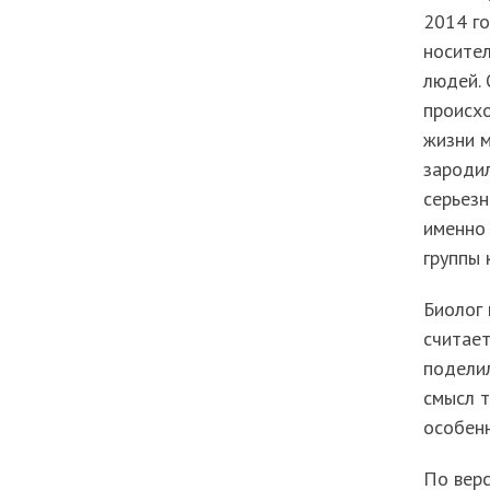
2014 го
носител
людей. 
происхо
жизни м
зародил
серьезн
именно 
группы 
Биолог 
считает
поделил
смысл т
особенн
По верс