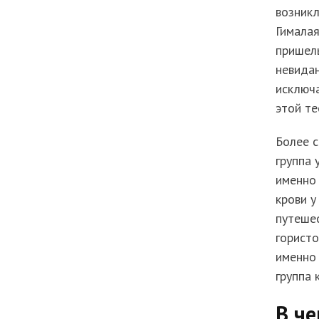
возникл
Гималая
пришель
невидан
исключа
этой те
Более с
группа 
именно
крови у
путеше
гористо
именно 
группа 
В че