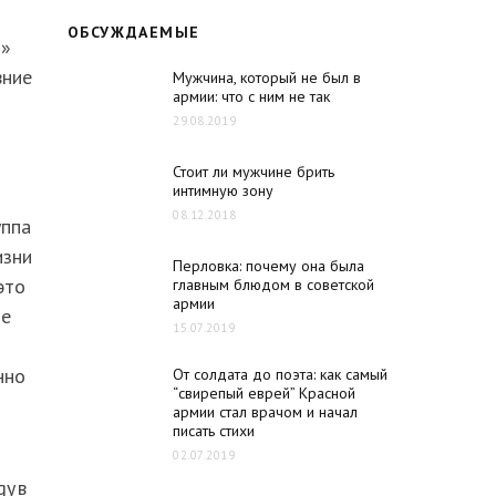
ОБСУЖДАЕМЫЕ
й»
вние
Мужчина, который не был в
армии: что с ним не так
29.08.2019
Стоит ли мужчине брить
интимную зону
08.12.2018
уппа
изни
Перловка: почему она была
это
главным блюдом в советской
армии
ще
15.07.2019
нно
От солдата до поэта: как самый
“свирепый еврей” Красной
армии стал врачом и начал
писать стихи
02.07.2019
y в