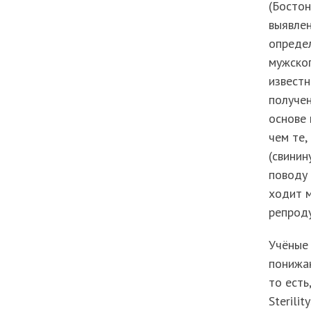
(Бостон
выявле
опреде
мужског
известн
получен
основе 
чем те,
(свинин
поводу 
ходит м
репроду
Учёные 
понижаю
то есть
Sterili