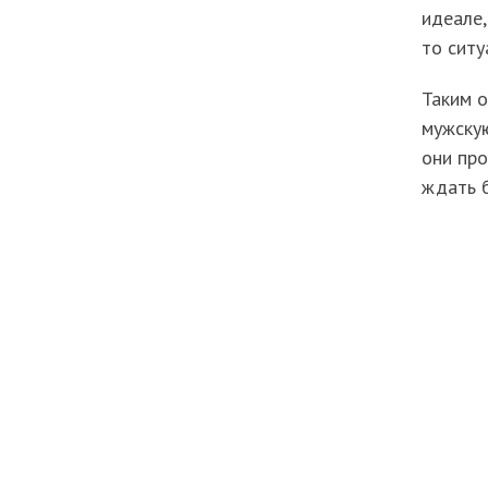
идеале,
то ситу
Таким о
мужску
они пр
ждать 