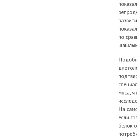
показал
репроду
развити
показал
по срав
шашлык
Подобн
диетоло
подтве
специал
мяса, ч
исслед
На само
если го
белок о
потреб