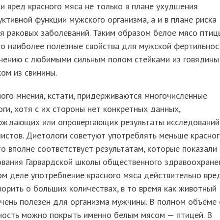
и вред красного мяса не только в плане ухудшения
ктивной функции мужского организма, а и в плане риска
я раковых заболеваний. Таким образом белое мясо птиц
о наиболее полезные свойства для мужской фертильнос
нению с любимыми сильным полом стейками из говядины
ом из свинины.
ого мнения, кстати, придерживаются многочисленные
ги, хотя с их стороны нет конкретных данных,
рждающих или опровергающих результаты исследований
истов. Диетологи советуют употреблять меньше красно
то вполне соответствует результатам, которые показали
ования Гарвардской школы общественного здравоохранен
м деле употребление красного мяса действительно вре
ворить о больших количествах, в то время как животный
чень полезен для организма мужчины. В полном объёме 
ность можно покрыть именно белым мясом — птицей. В