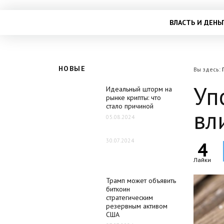
ВЛАСТЬ И ДЕНЬ
НОВЫЕ
Вы здесь:
Уп
Идеальный шторм на
рынке крипты: что
стало причиной
вл
05.08.2024
30.07.2024
4
Лайки
Трамп может объявить
биткоин
стратегическим
резервным активом
США