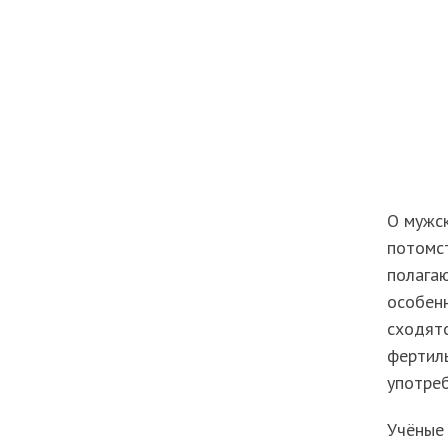
О мужск
потомст
полагаю
особенн
сходятс
фертиль
употреб
Учёные