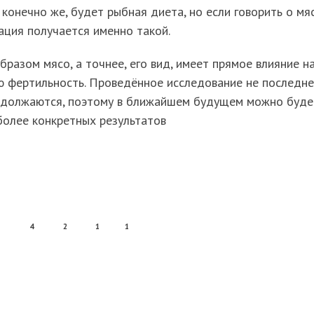
 конечно же, будет рыбная диета, но если говорить о мяс
ация получается именно такой.
бразом мясо, а точнее, его вид, имеет прямое влияние н
ю фертильность. Проведённое исследование не последне
одолжаются, поэтому в ближайшем будущем можно буде
более конкретных результатов
4
2
1
1