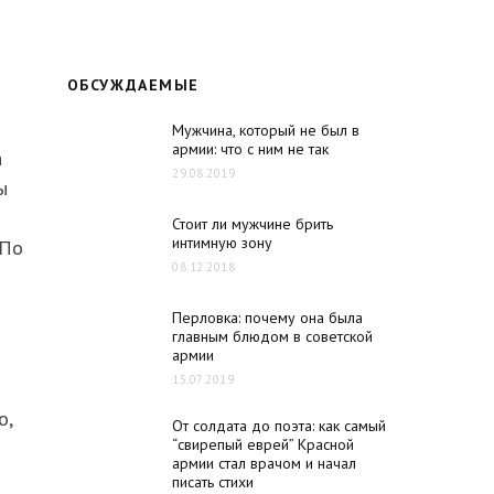
ОБСУЖДАЕМЫЕ
Мужчина, который не был в
армии: что с ним не так
а
29.08.2019
ы
Стоит ли мужчине брить
интимную зону
 По
08.12.2018
Перловка: почему она была
главным блюдом в советской
армии
15.07.2019
о,
От солдата до поэта: как самый
“свирепый еврей” Красной
армии стал врачом и начал
писать стихи