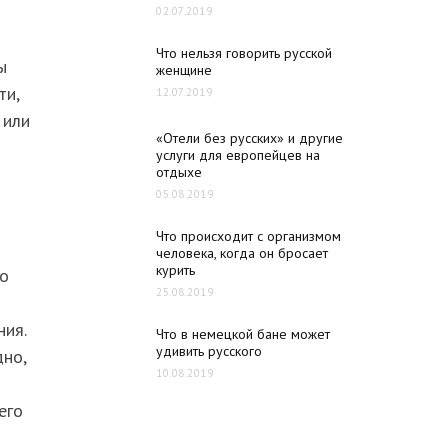
02.07.2019
Что нельзя говорить русской
ы
женщине
ти,
12.07.2019
 или
«Отели без русских» и другие
услуги для европейцев на
отдыхе
05.08.2019
Что происходит с организмом
человека, когда он бросает
курить
го
25.08.2019
ия.
Что в немецкой бане может
удивить русского
дно,
10.08.2019
его