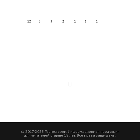
12
3
3
2
1
1
1
© 2017-2023 Тестостерон. Информационная продукция
для читателей старше 18 лет. Все права защищены.