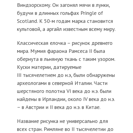
Виндзорскому. Он загонял мячи в лунки,
будучи в длинных гольфах Pringle of
Scotland. К 50-м годам марка становится
культовой, а аргайл известным всему миру.
Классическая елочка – рисунок древнего
мира. Мумия фараона Рамсеса II была
обернута в льняную ткань с таким узором.
Куски материи, датируемые
III тысячелетием до н.э, были обнаружены
археологами в северной Италии. Части
шерстяного полотна VI века до н.э. были
найдены в Ирландии, около IV века до н.э.
– в Австрии и II века до н.э. в Китае.
Название рисунка не универсально для
всех стран. Римляне во II тысячелетии до