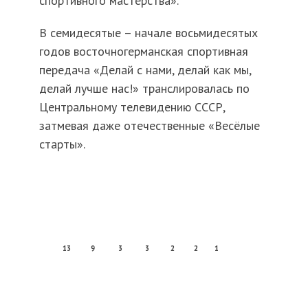
спортивного мастерства».
В семидесятые – начале восьмидесятых
годов восточногерманская спортивная
передача «Делай с нами, делай как мы,
делай лучше нас!» транслировалась по
Центральному телевидению СССР,
затмевая даже отечественные «Весёлые
старты».
13
9
3
3
2
2
1