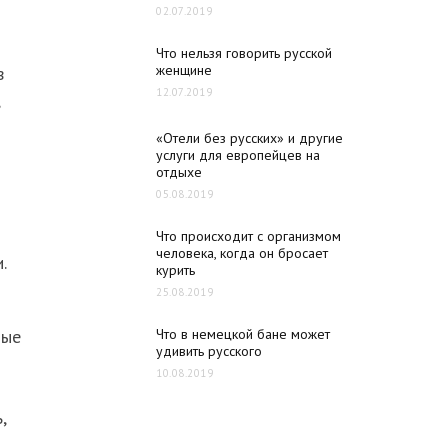
02.07.2019
Что нельзя говорить русской
женщине
в
12.07.2019
«Отели без русских» и другие
услуги для европейцев на
отдыхе
05.08.2019
-
Что происходит с организмом
человека, когда он бросает
.
курить
25.08.2019
ные
Что в немецкой бане может
удивить русского
10.08.2019
,