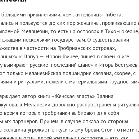
 большими привилегиями, чем жительницы Тибета,
ались и пользуются до сих пор женщины, проживающие 
ываемой Меланезии, то есть на островах в Тихом океане,
лежащим нескольким государствам. О существовании
жества в частности на Тробрианских островах,
анных» к Папуа — Новой Гвинее, пишет в своей книге
 вымирают русские: последний шанс» и Игорь Бестужев
от только меланезийская полиандрия связана, скорее, с
иями и ритуалами, нежели с материальными трудностями
ерждает автор книги «Женская власть» Залина
кулова, в Меланезии довольно распространены ритуаль
во время которых тробрианки выбирают для себя
ьных партнеров. Причем, в случае отказа со стороны
 женщина угрожает откусить ему брови. Стоит отметить
овники и отцы детей жительниц островов – это, как