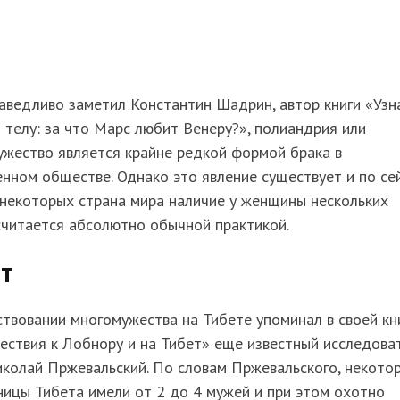
аведливо заметил Константин Шадрин, автор книги «Узн
 телу: за что Марс любит Венеру?», полиандрия или
жество является крайне редкой формой брака в
нном обществе. Однако это явление существует и по се
 некоторых страна мира наличие у женщины нескольких
считается абсолютно обычной практикой.
т
твовании многомужества на Тибете упоминал в своей кн
ствия к Лобнору и на Тибет» еще известный исследова
колай Пржевальский. По словам Пржевальского, некото
ицы Тибета имели от 2 до 4 мужей и при этом охотно