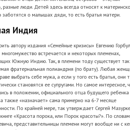
, разные люди. Детей здесь всегда относят к материнск
о заботятся о малышах дяди, то есть братья матери.
ая Индия
рить автору издания «Семейные кризисы» Евгению Горбул
 многомужество встречается и некоторых племенах,
ющих Южную Индию. Так, в племени тоду существует так
емая фратернальная полиандрия (по брату). Любая женщ
раве выбрать себе мужа, а если у того есть братья, они 
ически становятся ее супругами. Но самое интересное, ч
ись в положении, официального отца будущего ребенка
а также «назначает» сама примерно на 6-7 месяце
ности. По крайней мере, так утверждает Сергей Мазурк
 книге «Красота порока, или Порок красоты?». По словам
вича, представительницы племени могут вообще ни с к