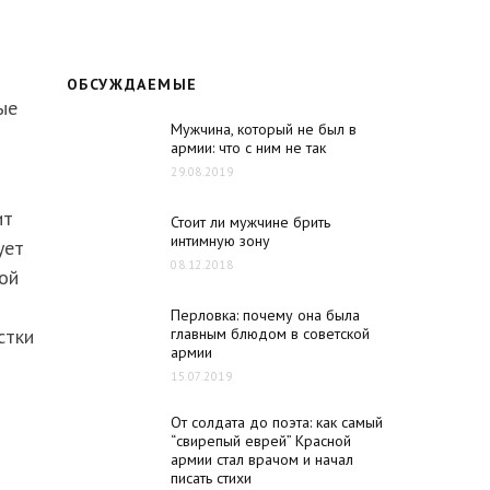
ОБСУЖДАЕМЫЕ
ые
Мужчина, который не был в
армии: что с ним не так
29.08.2019
ит
Стоит ли мужчине брить
интимную зону
ует
08.12.2018
ой
Перловка: почему она была
стки
главным блюдом в советской
армии
15.07.2019
От солдата до поэта: как самый
“свирепый еврей” Красной
армии стал врачом и начал
писать стихи