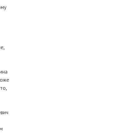
ому
е,
ина
тоже
то,
евич
ем