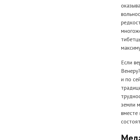
оказыва
вольнос
редкост
многож
тибетцы
максиму
Если ве
Венеру?
и по се
традиц
труднос
земли м
вместе 
состоят
Мел