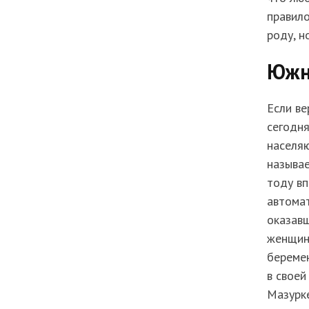
правило
роду, н
Южн
Если ве
сегодня
населя
называ
тоду вп
автомат
оказавш
женщин
беремен
в своей
Мазурке