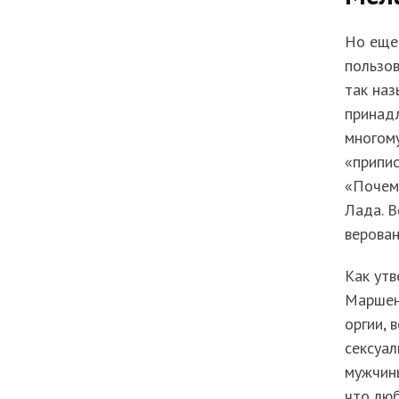
Но еще
пользов
так наз
принад
многому
«припис
«Почему
Лада. В
верован
Как утв
Маршен
оргии, 
сексуал
мужчины
что люб