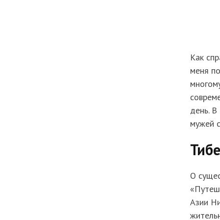
Как спр
меня по
многому
совреме
день. В
мужей 
Тибе
О сущес
«Путеше
Азии Ни
жительн