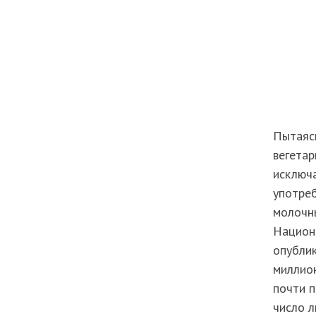
Пытаясь
вегетар
исключа
употреб
молочны
Национа
опублик
миллион
почти п
число л