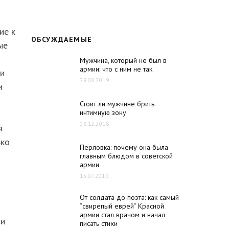
ие к
ОБСУЖДАЕМЫЕ
ые
Мужчина, который не был в
армии: что с ним не так
ди
29.08.2019
и
Стоит ли мужчине брить
интимную зону
08.12.2018
я
ько
Перловка: почему она была
главным блюдом в советской
армии
15.07.2019
От солдата до поэта: как самый
“свирепый еврей” Красной
армии стал врачом и начал
ии
писать стихи