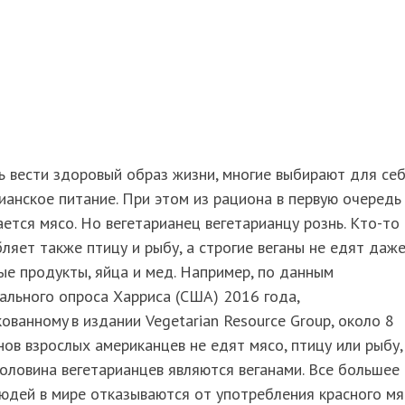
 вести здоровый образ жизни, многие выбирают для се
ианское питание. При этом из рациона в первую очередь
ется мясо. Но вегетарианец вегетарианцу рознь. Кто-то
ляет также птицу и рыбу, а строгие веганы не едят даж
е продукты, яйца и мед. Например, по данным
льного опроса Харриса (США) 2016 года,
ованному в издании Vegetarian Resource Group, около 8
ов взрослых американцев не едят мясо, птицу или рыбу,
оловина вегетарианцев являются веганами. Все большее
юдей в мире отказываются от употребления красного мя