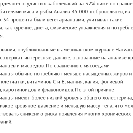
ердечно-сосудистых заболеваний на 32% ниже по сравн
бителями мяса и рыбы. Анализ 45 000 добровольцев, из
 34 процента были вегетарианцами, учитывал такие
, как курение, диета, физические упражнения и потребл
я.
вания, опубликованные в американском журнале Harvar
 содержат интересные данные, основанные на анализе к
ианцев и мясоедов. По сравнению с мясоедами
рианцы обычно потребляют меньше насыщенных жиров и
клетчатки, витаминов С и Е, магния, калия, фолиевой
, каротиноидов и флавоноидов. По этой причине
ианцы имеют более низкий уровень общего холестерина,
изкое кровяное давление и меньшую массу тела, что мо
твовать снижению риска появления многих хронических
аний.