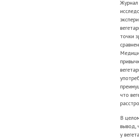
Журнал
исследо
экспер
вегетар
точки з
сравнен
Медицин
привыч
вегетар
употреб
преимущ
что вег
расстро
В цело
вывод, 
у вегет