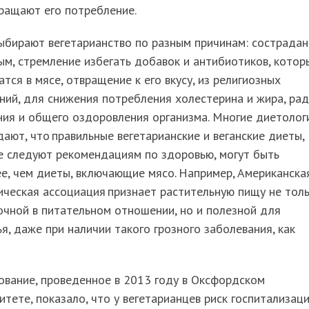
ращают его потребление.
бирают вегетарианство по разным причинам: сострадан
м, стремление избегать добавок и антибиотиков, котор
тся в мясе, отвращение к его вкусу, из религиозных
ий, для снижения потребления холестерина и жира, ра
ия и общего оздоровления организма. Многие диетолог
ают, что правильные вегетарианские и веганские диеты,
е следуют рекомендациям по здоровью, могут быть
е, чем диеты, включающие мясо. Например, Американска
ческая ассоциация признает растительную пищу не тол
чной в питательном отношении, но и полезной для
я, даже при наличии такого грозного заболевания, как
ование, проведенное в 2013 году в Оксфордском
итете, показало, что у вегетарианцев риск госпитализац