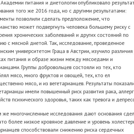
 Академии питания и диетологии опубликовало результа
вания того же 2016 года, но с другими результатами:
именты позволили сделать предположение, что
ианство может подвергнуть человека большему риску с
рения хронических заболеваний и других состояний по
ию с мясной диетой. Так, исследование, проведенное
ским университетом Граца в Австрии, изучило различия
ках питания и образе жизни между мясоедами и
ианцами. Группы добровольцев состояли из тех, кто
лял мясо, много фруктов и овощей, тех, кто ел
ественно мясо, и из вегетарианцев. Результаты показали
етарианцы имели повышенный риск развития рака, аллерг
йств психического здоровья, таких как тревога и депресс
м же многочисленные исследования дают основания сде
что более низкое кровяное давление и уровень холестер
арианцев способствовали снижению риска сердечных