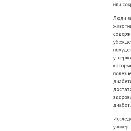
или сок
Люди вы
животны
содержа
убежден
похуден
утвержд
которы
полезне
диабети
достато
здоровь
диабет.
Исслед
универс