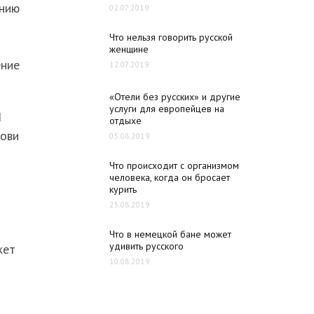
ению
02.07.2019
Что нельзя говорить русской
женщине
ение
12.07.2019
«Отели без русских» и другие
услуги для европейцев на
d
отдыхе
рови
05.08.2019
Что происходит с организмом
человека, когда он бросает
курить
25.08.2019
Что в немецкой бане может
удивить русского
жет
10.08.2019