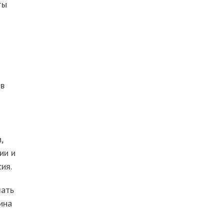
ты
 в
,
ии и
ия.
лать
ина