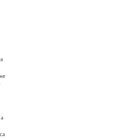
бя
 не
е
 а
са