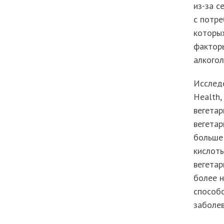
из-за с
с потре
которых
факторы
алкогол
Исследо
Health,
вегетар
вегета
больше 
кислоты
вегетар
более н
способс
заболев