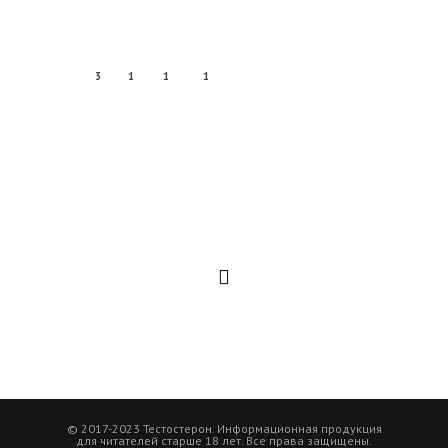
3
1
1
1
© 2017-2023 Тестостерон. Информационная продукция
для читателей старше 18 лет. Все права защищены.