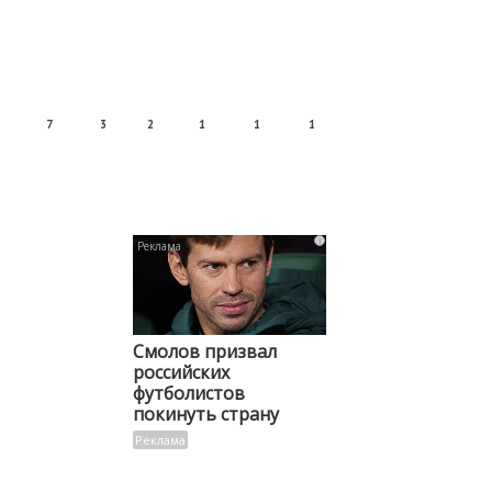
7
3
2
1
1
1
i
Смолов призвал
российских
футболистов
покинуть страну