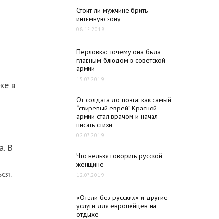
Стоит ли мужчине брить
интимную зону
08.12.2018
Перловка: почему она была
главным блюдом в советской
армии
15.07.2019
же в
От солдата до поэта: как самый
“свирепый еврей” Красной
армии стал врачом и начал
писать стихи
02.07.2019
а. В
Что нельзя говорить русской
женщине
ся.
12.07.2019
«Отели без русских» и другие
услуги для европейцев на
отдыхе