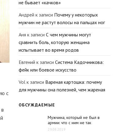
не бывает «качков»
Андрей
к записи
Почему у некоторых
мужчин не растут волосы на пальцах ног
Аня
к записи
С чем мужчины могут
сравнить боль, которую женщина
испытывает во время родов
Евгений
к записи
Система Кадочникова:
фейк или боевое искусство
Vol
к записи
Вареная картошка: почему
для мужчины она полезней, чем жареная
ую с
ОБСУЖДАЕМЫЕ
 в
ей
Мужчина, который не был в
армии: что с ним не так
29.08.2019