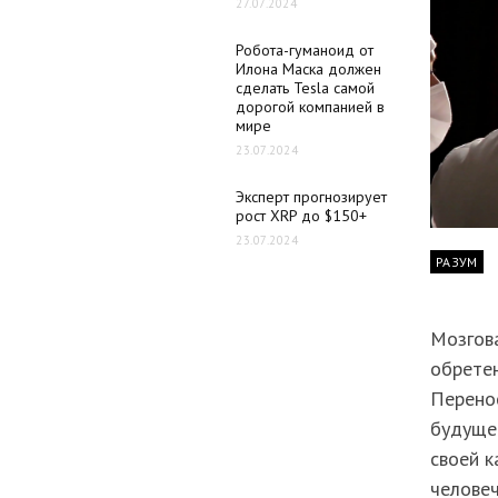
27.07.2024
Робота-гуманоид от
Илона Маска должен
сделать Tesla самой
дорогой компанией в
мире
23.07.2024
Эксперт прогнозирует
рост XRP до $150+
23.07.2024
РАЗУМ
Мозгова
обрете
Перенос
будущем
своей к
человеч