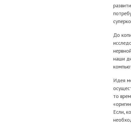
развити
потребу
суперк
До копи
исследо
нервной
наши д
компью
Идея мо
осущест
то врем
«оригин
Если, к
необход