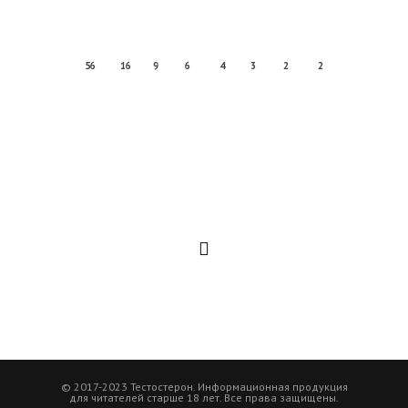
56
16
9
6
4
3
2
2
© 2017-2023 Тестостерон. Информационная продукция
для читателей старше 18 лет. Все права защищены.